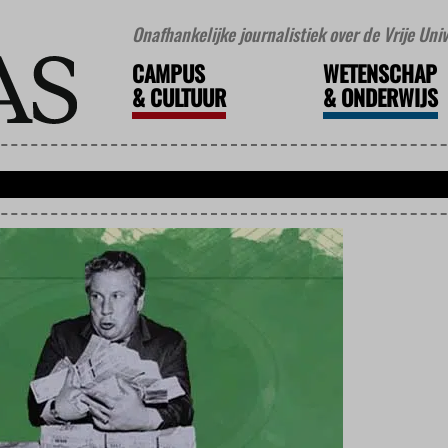
Onafhankelijke journalistiek over de Vrije Un
CAMPUS
WETENSCHAP
&
CULTUUR
&
ONDERWIJS