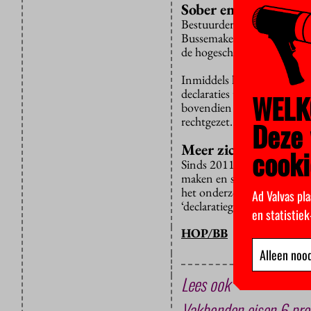
Sober en doelmatig
Bestuurders van universite
Bussemaker, zolang de uitg
de hogescholen en universit
Inmiddels heeft de collegev
declaraties teruggestort di
WELK
bovendien iets meer dan de 
rechtgezet.
Deze 
Meer zicht
cooki
Sinds 2011 moeten onderwijs
maken en sinds 2012 moeten
het onderzoek van de Onder
Ad Valvas pla
‘declaratiegedrag’ van bestu
en statistie
HOP/BB
Alleen nood
Lees ook
Vakbonden eisen 6 proc