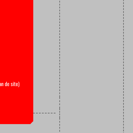
 minister
wil ze met
an
rdiende
versiteit
penbaar
staan. Met
 het
an de site)