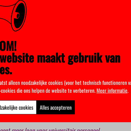
iten en hogescholen mogen sommige kosten best declareren, vindt
aven “sober, doelmatig, eenduidig en transparant zijn”. Daarover 
eiten in gesprek.
oorzitter van de Universiteit Utrecht ruim zestien duizend euro a
e ten onrechte was toegekend, aldus Bussemaker. De voorzitter ve
OM!
salarisnorm voor universiteitsbestuurders en ook dat heeft de uni
website maakt gebruik van
es.
instellingen de declaraties van bestuurders in het jaarverslag o
 de declaraties ook op de website van de onderwijsinstellingen 
wijsinspectie wil minister Bussemaker nog meer zicht krijgen op
atst alleen noodzakelijke cookies (voor het technisch functioneren v
urders.
k-cookies die ons helpen de website te verbeteren.
Meer informatie
.
zakelijke cookies
Alles accepteren
ent meer loon voor universitair personeel