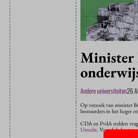
Minister 
onderwij
Andere universiteiten
26 
Op verzoek van minister Bu
bestuurders in het hoger 
CDA en PvdA stelden vragen
Utrecht
. Vooral de kosten 