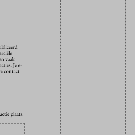
ubliceerd
rciële
den vaak
ties. Je e-
we contact
ctie plaats.