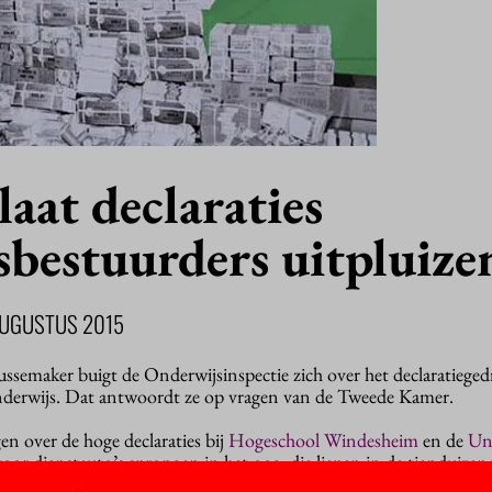
laat declaraties
sbestuurders uitpluize
AUGUSTUS 2015
ssemaker buigt de Onderwijsinspectie zich over het declaratieged
onderwijs. Dat antwoordt ze op vragen van de Tweede Kamer.
 over de hoge declaraties bij
Hogeschool Windesheim
en de
Uni
voor dienstauto’s sprongen in het oog: die liepen in de tienduizen