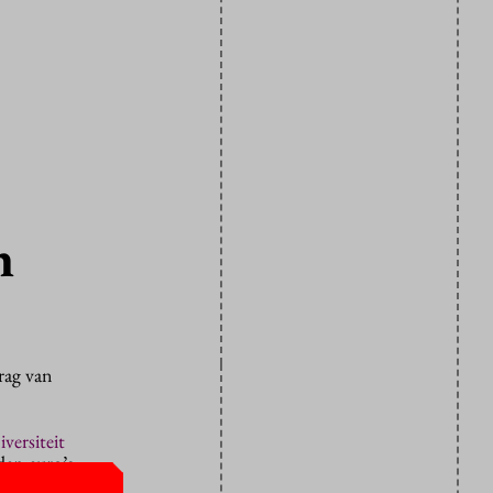
n
rag van
versiteit
den euro’s.