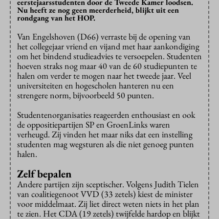
eerstejaarsstudenten door de Tweede Kamer loodsen.
Nu heeft ze nog geen meerderheid, blijkt uit een
rondgang van het HOP.
Van Engelshoven (D66) verraste bij de opening van
het collegejaar vriend en vijand met haar aankondiging
om het bindend studieadvies te versoepelen. Studenten
hoeven straks nog maar 40 van de 60 studiepunten te
halen om verder te mogen naar het tweede jaar. Veel
universiteiten en hogescholen hanteren nu een
strengere norm, bijvoorbeeld 50 punten.
Studentenorganisaties reageerden enthousiast en ook
de oppositiepartijen SP en GroenLinks waren
verheugd. Zij vinden het maar niks dat een instelling
studenten mag wegsturen als die niet genoeg punten
halen.
Zelf bepalen
Andere partijen zijn sceptischer. Volgens Judith Tielen
van coalitiegenoot VVD (33 zetels) kiest de minister
voor middelmaat. Zij liet direct weten niets in het plan
te zien. Het CDA (19 zetels) twijfelde hardop en blijkt