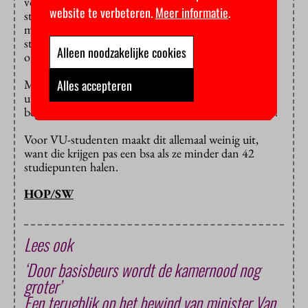
voor wie de aangekondigde verlichting van de
website te verbeteren.
Meer informatie
.
studiedruk een opsteker was na een reeks impopulaire
maatregelen als de verhoging van de rente op
studieschulden en de extra bezuinigingen op hoger
Alleen noodzakelijke cookies
onderwijs.
Minister Van Engelshoven moet haar voorstel nog
Alles accepteren
uitwerken, maar wil het plan nog voor de
begrotingsbehandeling naar de Tweede Kamer sturen.
Voor VU-studenten maakt dit allemaal weinig uit,
want die krijgen pas een bsa als ze minder dan 42
studiepunten halen.
HOP/SW
Lees ook
‘Door basisbeurs wordt de kamernood nog
groter’
Een terugblik op het bewind van minister Van