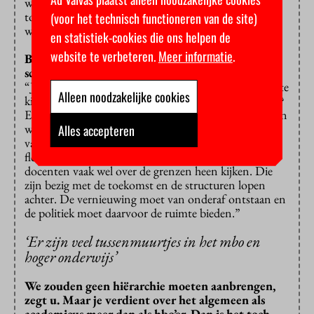
wetenschappelijk onderwijs naar het hbo overgestapt
toen ik naar de Gerrit Rietveld Academie ging. Dat
(voor het technisch functioneren van de site)
was geen stap naar beneden, maar een stap opzij.”
en statistiek-cookies die ons helpen de
website te verbeteren.
Meer informatie
.
Begint u bij deze verkenning ook met een leeg
schoolbord?
“Ja, het is goed om met een frisse blik naar het stelsel te
Alleen noodzakelijke cookies
kijken. Wat zouden de leidende principes moeten zijn?
Er staat van alles op ons wensenlijstje waarvan we geen
weet hadden toen dit ‘huis’ gebouwd werd. Denk aan
Alles accepteren
valorisatie, kennisveiligheid, sociale veiligheid,
flexibilisering van het onderwijs… Het mooie is dat
docenten vaak wel over de grenzen heen kijken. Die
zijn bezig met de toekomst en de structuren lopen
achter. De vernieuwing moet van onderaf ontstaan en
de politiek moet daarvoor de ruimte bieden.”
‘Er zijn veel tussenmuurtjes in het mbo en
hoger onderwijs’
We zouden geen hiërarchie moeten aanbrengen,
zegt u. Maar je verdient over het algemeen als
academicus meer dan als hbo’er. Dan is het toch