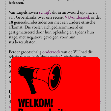
iedereen.
Van Engelshoven
schrijft
dit in antwoord op vragen
van GroenLinks over een recent
VU-onderzoek
onder
18 geneeskundestudenten met een andere etnische
afkomst. Die voelen zich gediscrimineerd en
gestigmatiseerd door hun opleiding en tijdens hun
stage, met negatieve gevolgen voor hun
studieresultaten.
Eerder grootschalig
onderzoek
van de VU had die
relatie tussen ‘zich thuis voelen’, uitsluiting en
studiesucces al aangetoond, meldt de minister. Het
Nationaal Regieorgaan Onderwijsonderzoek doet
sinds 2019 een
landelijk onderzoek
naar de effecten
van selectie van geneeskundestudenten. Een nieuw
breder onderzoek vindt ze voorlopig niet nodig.
Optimistisch
Hoewel een meerderheid van de Tweede Kamer in
WELKOM!
december aandrong op
afzwakking
van haar
Nationale
actieplan
voor meer diversiteit en inclusie in het hoger