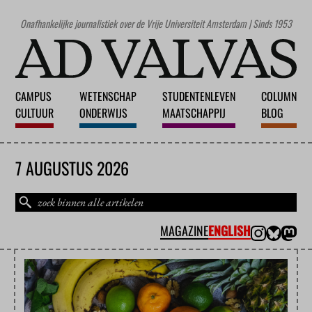
Onafhankelijke journalistiek over de Vrije Universiteit Amsterdam | Sinds 1953
CAMPUS
WETENSCHAP
STUDENTENLEVEN
COLUMN
CULTUUR
ONDERWIJS
MAATSCHAPPIJ
BLOG
7 AUGUSTUS 2026
MAGAZINE
ENGLISH