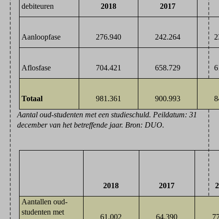
debiteuren
2017
2018
Aanloopfase
242.264
2
276.940
Aflosfase
658.729
6
704.421
Totaal
900.993
8
981.361
Aantal oud-studenten met een studieschuld. Peildatum: 31
december van het betreffende jaar. Bron: DUO.
2017
2
2018
Aantallen oud-
studenten met
61.002
64.390
7