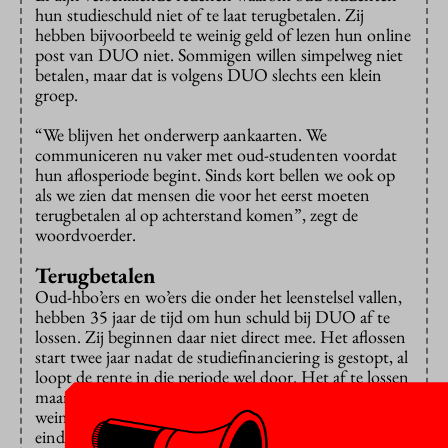
hun studieschuld niet of te laat terugbetalen. Zij
hebben bijvoorbeeld te weinig geld of lezen hun online
post van DUO niet. Sommigen willen simpelweg niet
betalen, maar dat is volgens DUO slechts een klein
groep.
“We blijven het onderwerp aankaarten. We
communiceren nu vaker met oud-studenten voordat
hun aflosperiode begint. Sinds kort bellen we ook op
als we zien dat mensen die voor het eerst moeten
terugbetalen al op achterstand komen”, zegt de
woordvoerder.
Terugbetalen
Oud-hbo’ers en wo’ers die onder het leenstelsel vallen,
hebben 35 jaar de tijd om hun schuld bij DUO af te
lossen. Zij beginnen daar niet direct mee. Het aflossen
start twee jaar nadat de studiefinanciering is gestopt, al
loopt de rente in die periode wel door. Het af te lossen
maandbedrag is afhankelijk van het inkomen en wie te
weinig verdient betaalt niets terug. Als de aflosfase
eindigt, wordt een eventuele restschuld