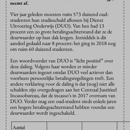
neemt af.
Vier jaar geleden moesten ruim 573 duizend oud-
studenten hun studieschuld aflossen bij Dienst
Uitvoering Onderwijs (DUO). Van hen had 13
procent een zo grote betalingsachterstand dat ze de
deurwaarder op hun dak kregen. Inmiddels is dit
aandeel gedaald naar 8 procent: het ging in 2018 nog
om ruim 60 duizend studenten.
Een woordvoerder van DUO is “licht positief” over
deze daling. Volgens haar worden er minder
deurwaarders ingezet omdat DUO veel actiever dan
voorheen persoonlijke betalingsregelingen treft. Een
andere verklaring voor de daling is dat (nog) niet alle
schulden zijn overgedragen aan het Centraal Justitieel
Incassobureau, dat de incasso’s in 2017 overnam van
DUO. Verder mag een oud-student sinds enkele jaren
een hogere betalingsachterstand hebben voordat een
deurwaarder wordt ingeschakeld.
Aantal