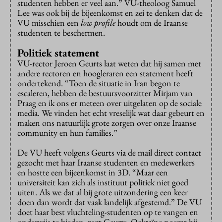
studenten hebben er veel aan.” VU-theoloog Samuel
Lee was ook bij de bijeenkomst en zei te denken dat de
VU misschien een
low profile
houdt om de Iraanse
studenten te beschermen.
Politiek statement
VU-rector Jeroen Geurts laat weten dat hij samen met
andere rectoren en hoogleraren een statement heeft
ondertekend. “Toen de situatie in Iran begon te
escaleren, hebben de bestuursvoorzitter Mirjam van
Praag en ik ons er meteen over uitgelaten op de sociale
media. We vinden het echt vreselijk wat daar gebeurt en
maken ons natuurlijk grote zorgen over onze Iraanse
community en hun families.”
De VU heeft volgens Geurts via de mail direct contact
gezocht met haar Iraanse studenten en medewerkers
en hostte een bijeenkomst in 3D. “Maar een
universiteit kan zich als instituut politiek niet goed
uiten. Als we dat al bij grote uitzondering een keer
doen dan wordt dat vaak landelijk afgestemd.” De VU
doet haar best vluchteling-studenten op te vangen en
onderwijs te bieden, zegt Geurts. Oekraïne noemt hij