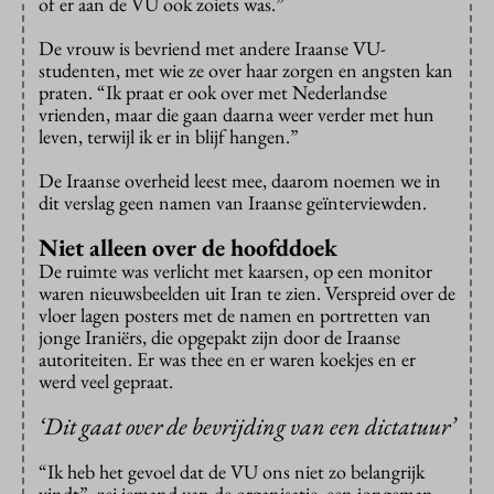
of er aan de VU ook zoiets was.”
De vrouw is bevriend met andere Iraanse VU-
studenten, met wie ze over haar zorgen en angsten kan
praten. “Ik praat er ook over met Nederlandse
vrienden, maar die gaan daarna weer verder met hun
leven, terwijl ik er in blijf hangen.”
De Iraanse overheid leest mee, daarom noemen we in
dit verslag geen namen van Iraanse geïnterviewden.
Niet alleen over de hoofddoek
De ruimte was verlicht met kaarsen, op een monitor
waren nieuwsbeelden uit Iran te zien. Verspreid over de
vloer lagen posters met de namen en portretten van
jonge Iraniërs, die opgepakt zijn door de Iraanse
autoriteiten. Er was thee en er waren koekjes en er
werd veel gepraat.
‘Dit gaat over de bevrijding van een dictatuur’
“Ik heb het gevoel dat de VU ons niet zo belangrijk
vindt”, zei iemand van de organisatie, een jongeman