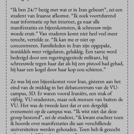
“Ik ben 24/7 bezig met wat er in Iran gebeurt”, zei een
student van Iraanse afkomst. “Ik zoek voortdurend
naar informatie op het internet, ga naar alle
manifestaties en bijeenkomsten, ik schreeuw mijn
woede eruit.” Van studeren komt niet heel veel meer
terecht, vertelde ze. “Ik kan me er niet op
concentreren. Familieleden in Iran zijn opgepakt,
inmiddels weer vrijgelaten, gelukkig. Een tante werd
bedreigd door een regeringsgezinde militant, hij
schreeuwde tegen haar dat als hij een pistool had gehad,
hij haar een kogel door haar kop zou schieten.”
Ze was bij een bijeenkomst voor Iran, gisteren aan het
eind van de middag in het debatcentrum van de VU-
campus, 3D. Er waren vooral Iraniërs, een stuk of
vijftig. VU-studenten, maar ook mensen van buiten de
VU. Het was de tweede keer dat er een dergelijk
evenement op de campus was. “Ik wist niet dat deze
groep bestond”, zei de student, “ik kwam erachter toen
ik hoorde over manifestaties die aan verschillende
universiteiten werden gehouden. Toen heb ik gezocht