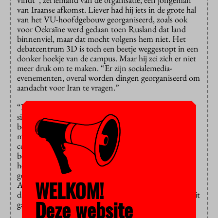
van Iraanse afkomst. Liever had hij iets in de grote hal
van het VU-hoofdgebouw georganiseerd, zoals ook
voor Oekraïne werd gedaan toen Rusland dat land
binnenviel, maar dat mocht volgens hem niet. Het
debatcentrum 3D is toch een beetje weggestopt in een
donker hoekje van de campus. Maar hij zei zich er niet
meer druk om te maken. “Er zijn socialemedia-
evenementen, overal worden dingen georganiseerd om
aandacht voor Iran te vragen.”
“Normaal ben ik niet heel politiek geëngageerd, maar
sinds deze revolutie in Iran uitbrak, ben ik constant
bezig met het helpen organiseren van dit soort
manifestaties”, zei een VU-alumnus. “Vrienden en
collega’s zijn verbaasd hoe politiek actief ik opeens
ben.” Ze had haar twee jonge dochters bij zich. “Het
helpt mensen bewust te maken van wat er in Iran
gebeurt. Er bestaan veel misverstanden over.
WELKOM!
Amerikaanse vrienden van me dachten bijvoorbeeld
dat dit over de hoofddoek gaat, dat is niet het geval, dit
Deze website
gaat over de bevrijding van een dictatuur.”