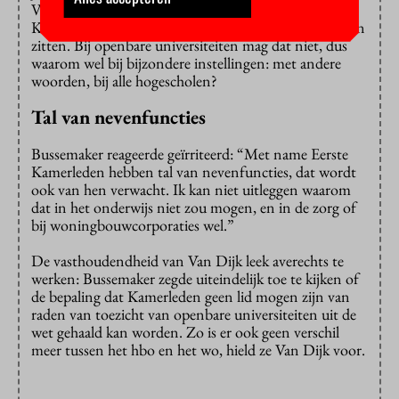
Vreemd, vindt hij, dat leden van de Eerste en Tweede
Kamer in de raad van toezicht van hogescholen mogen
zitten. Bij openbare universiteiten mag dat niet, dus
waarom wel bij bijzondere instellingen: met andere
woorden, bij alle hogescholen?
Tal van nevenfuncties
Bussemaker reageerde geïrriteerd: “Met name Eerste
Kamerleden hebben tal van nevenfuncties, dat wordt
ook van hen verwacht. Ik kan niet uitleggen waarom
dat in het onderwijs niet zou mogen, en in de zorg of
bij woningbouwcorporaties wel.”
De vasthoudendheid van Van Dijk leek averechts te
werken: Bussemaker zegde uiteindelijk toe te kijken of
de bepaling dat Kamerleden geen lid mogen zijn van
raden van toezicht van openbare universiteiten uit de
wet gehaald kan worden. Zo is er ook geen verschil
meer tussen het hbo en het wo, hield ze Van Dijk voor.