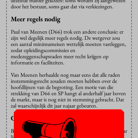
dezelfde manier gekozen: soms worden zij aangewezen
door het bestuur, soms gaat dat via verkiezingen.
Meer regels nodig
Paul van Meenen (D66) trok een andere conclusie: er
zijn wel degelijk meer regels nodig. De wetgever zou
een aantal minimumeisen wettelijk moeten vastleggen,
zodat opleidingscommissies en
medezeggenschapsraden meer recht krijgen op
informatie en faciliteiten.
Van Meenen herhaalde nog maar eens dat alle raden
instemmingsrecht zouden moeten hebben over de
hoofdlijnen van de begroting. Een motie van die
strekking van D66 en SP hangt al anderhalf jaar boven
de markt, maar is nog niet in stemming gebracht. Dat
zal waarschijnlijk dit jaar najaar gebeuren.
Geen noodzaak
Bussemaker is er nog steeds niet enthousiast over, maar
lijkt minder negatief dan vorig jaar. “Het mag al. De