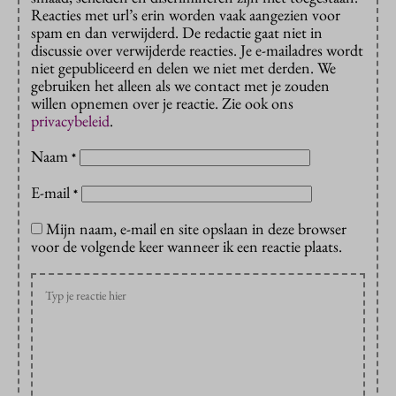
Reacties met url’s erin worden vaak aangezien voor
spam en dan verwijderd. De redactie gaat niet in
discussie over verwijderde reacties. Je e-mailadres wordt
niet gepubliceerd en delen we niet met derden. We
gebruiken het alleen als we contact met je zouden
willen opnemen over je reactie. Zie ook ons
privacybeleid
.
Naam
*
E-mail
*
Mijn naam, e-mail en site opslaan in deze browser
voor de volgende keer wanneer ik een reactie plaats.