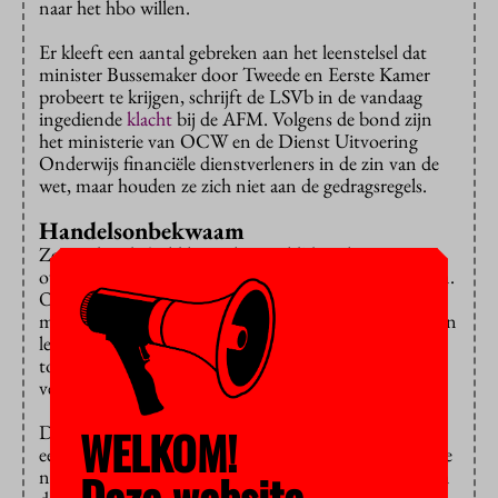
naar het hbo willen.
Er kleeft een aantal gebreken aan het leenstelsel dat
minister Bussemaker door Tweede en Eerste Kamer
probeert te krijgen, schrijft de LSVb in de vandaag
ingediende
klacht
bij de AFM. Volgens de bond zijn
het ministerie van OCW en de Dienst Uitvoering
Onderwijs financiële dienstverleners in de zin van de
wet, maar houden ze zich niet aan de gedragsregels.
Handelsonbekwaam
Ze zouden de ‘geld lenen kost geld’-bepaling
overtreden en studieleningen “heel normaal” noemen.
Ook is het volgens de LSVb verboden dat ook
minderjarige – en dus handelsonbekwame – studenten
leningen kunnen aangaan zonder dat daarvoor
toestemming wordt gevraagd aan hun wettige
vertegenwoordiger.
WELKOM!
De wet op het ‘studievoorschot’ wijzigt bovendien
eenzijdig de leenvoorwaarden voor mbo-scholieren die
Deze website
naar het hbo doorstromen. De nieuwe leenregels gaan