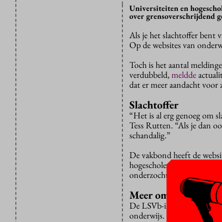
Universiteiten en hogesch
over grensoverschrijdend g
Als je het slachtoffer bent 
Op de websites van onderwij
Toch is het aantal meldingen
verdubbeld,
meldde
actual
dat er meer aandacht voor 
Slachtoffer
“Het is al erg genoeg om sl
Tess Rutten. “Als je dan oo
schandalig.”
De vakbond heeft de websi
hogescholen zegt er niets o
onderzochte universiteite
Meer ombudsperson
De LSVb-inventarisatie ko
onderwijs. Moesten er mee