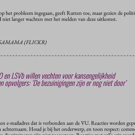
p het probleem ingegaan, geeft Rutten toe, maar gezien de politi
nd niet langer wachten met het melden van deze uitkomst.
GAMAMA (FLICKR)
 en LSVb willen vechten voor kansengelijkheid
 opvolgers: ‘De bezuinigingen zijn er nog niet door’
 een e-mailadres dat is verbonden aan de VU. Reacties worden gep
n achternaam. Houd je bij het onderwerp, en toon respect: comme
n discrimineren zijn niet toegestaan. Reacties met url’s erin wor