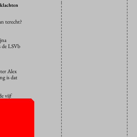
 klachten
an terecht?
ijna
s de LSVb
ter Alex
ng is dat
e vijf
en
n het hoger