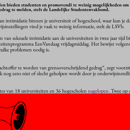
olen bieden studenten en promovendi te weinig mogelijkheden om
edrag te melden, stelt de Landelijke Studentenvakbond.
van intimidatie binnen je universiteit of hogeschool, waar kun je d
sinstellingen vind je vaak te weinig informatie, stelt de LSVb.
 van seksuele intimidatie aan de universiteiten in twee jaar tijd b
iteitenprogramma EenVandaag vrijdagmiddag. Het bewijst volgen
zulke problemen nodig is.
achtoffer te worden van grensoverschrijdend gedrag”, zegt voorzit
k nog eens niet of slecht geholpen wordt door je onderwijsinstelli
tes van 18 universiteiten en 36 hogescholen
nagelopen
. Twee op d
ver op de openbare website. Dat geldt ook voor drie van de achtti
n. De instellingen worden niet met naam genoemd.
en
mt vlak na een
debat
in de Tweede Kamer over sociale veiligheid i
r ombudspersonen in het hoger onderwijs komen, was een van de