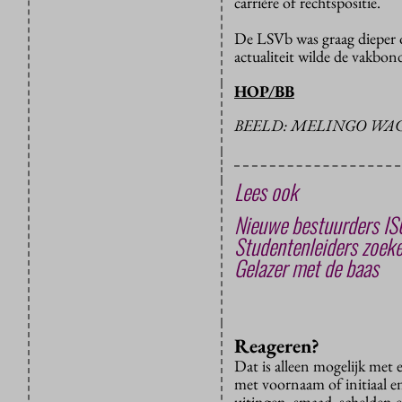
carrière of rechtspositie.
De LSVb was graag dieper o
actualiteit wilde de vakbo
HOP/BB
BEELD: MELINGO WA
Lees ook
Nieuwe bestuurders ISO
Studentenleiders zoeken
Gelazer met de baas
Reageren?
Dat is alleen mogelijk met
met voornaam of initiaal e
uitingen, smaad, schelden e