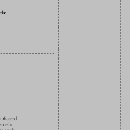
eke
ubliceerd
rciële
den vaak