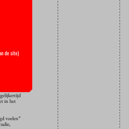
rp te
niet goed in
en voordat
 om een
an de site)
eld aan de
elijkertijd
et in het
gd voelen”
tudie,