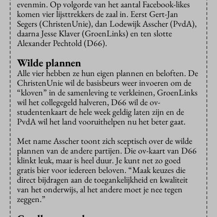
evenmin. Op volgorde van het aantal Facebook-likes
komen vier lijsttrekkers de zaal in. Eerst Gert-Jan
Segers (ChristenUnie), dan Lodewijk Asscher (PvdA),
daarna Jesse Klaver (GroenLinks) en ten slotte
Alexander Pechtold (D66).
Wilde plannen
Alle vier hebben ze hun eigen plannen en beloften. De
ChristenUnie wil de basisbeurs weer invoeren om de
“kloven” in de samenleving te verkleinen, GroenLinks
wil het collegegeld halveren, D66 wil de ov-
studentenkaart de hele week geldig laten zijn en de
PvdA wil het land vooruithelpen nu het beter gaat.
Met name Asscher toont zich sceptisch over de wilde
plannen van de andere partijen. Die ov-kaart van D66
klinkt leuk, maar is heel duur. Je kunt net zo goed
gratis bier voor iedereen beloven. “Maak keuzes die
direct bijdragen aan de toegankelijkheid en kwaliteit
van het onderwijs, al het andere moet je nee tegen
zeggen.”