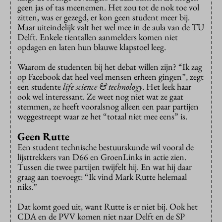
geen jas of tas meenemen. Het zou tot de nok toe vol
zitten, was er gezegd, er kon geen student meer bij.
Maar uiteindelijk valt het wel mee in de aula van de TU
Delft. Enkele tientallen aanmelders komen niet
opdagen en laten hun blauwe klapstoel leeg.
Waarom de studenten bij het debat willen zijn? “Ik zag
op Facebook dat heel veel mensen erheen gingen”, zegt
een studente
life science & technology
. Het leek haar
ook wel interessant. Ze weet nog niet wat ze gaat
stemmen, ze heeft vooralsnog alleen een paar partijen
weggestreept waar ze het “totaal niet mee eens” is.
Geen Rutte
Een student technische bestuurskunde wil vooral de
lijsttrekkers van D66 en GroenLinks in actie zien.
Tussen die twee partijen twijfelt hij. En wat hij daar
graag aan toevoegt: “Ik vind Mark Rutte helemaal
niks.”
Dat komt goed uit, want Rutte is er niet bij. Ook het
CDA en de PVV komen niet naar Delft en de SP