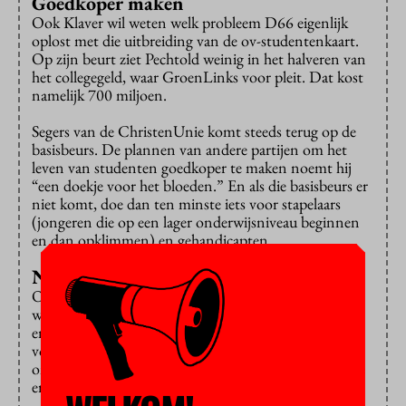
Goedkoper maken
Ook Klaver wil weten welk probleem D66 eigenlijk
oplost met die uitbreiding van de ov-studentenkaart.
Op zijn beurt ziet Pechtold weinig in het halveren van
het collegegeld, waar GroenLinks voor pleit. Dat kost
namelijk 700 miljoen.
Segers van de ChristenUnie komt steeds terug op de
basisbeurs. De plannen van andere partijen om het
leven van studenten goedkoper te maken noemt hij
“een doekje voor het bloeden.” En als die basisbeurs er
niet komt, doe dan ten minste iets voor stapelaars
(jongeren die op een lager onderwijsniveau beginnen
en dan opklimmen) en gehandicapten.
Naar Mars
Op zulke onderwerpen zullen deze vier partijen elkaar
wel vinden. Ze beloven miljarden voor het onderwijs
en waarschuwen dat de rechtse partijen er weinig hart
voor hebben. VVD en CDA houden minder van het
onderwijs, suggereren de lijsttrekkers, anders waren ze
er vandaag wel bij geweest.