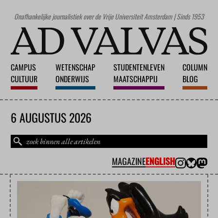
Onafhankelijke journalistiek over de Vrije Universiteit Amsterdam | Sinds 1953
CAMPUS
WETENSCHAP
STUDENTENLEVEN
COLUMN
CULTUUR
ONDERWIJS
MAATSCHAPPIJ
BLOG
6 AUGUSTUS 2026
MAGAZINE
ENGLISH