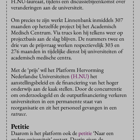
H.NU-laureaat, tijdens een discussiebijeenkomst over
veranderingen aan de universiteit.
Om precies te zijn werkt Linnenbank inmiddels 307
maanden op hetzelfde project bij het Academisch
Medisch Centrum. Via trucs kon hij telkens weer op
projectbasis aan de slag blijven. De nummers twee en
drie van de prijsvraag werken respectievelijk 303 en
276 maanden in tijdelijke dienst bij universiteiten of
academisch medische centra.
Met de ‘prijs’ wil het Platform Hervorming
Nederlandse Universiteiten
(H.NU)
het
aanstellingsbeleid en de financiering van het hoger
onderwijs aan de kaak stellen. Door de concurrentie
om onderzoeksgeld en de outputfinanciering verkeren
universiteiten in een permanente staat van
reorganisatie en zit het personeel gevangen in een
ratrace
.
Petitie
Daarom is het platform ook de
petitie
‘Naar een
andere universiteit’ gestart. Daarin eisen de