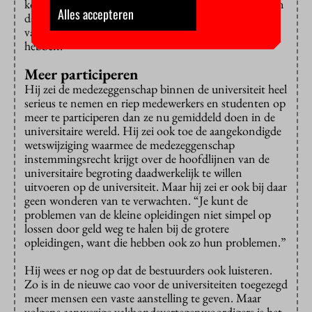
komt als bij universiteiten. Dus u kunt niet volhouden
Alles accepteren
dat universitaire bestuurders geen hart voor de zaak
van de wetenschap en het universitaire onderwijs
hebben.”
Meer participeren
Hij zei de medezeggenschap binnen de universiteit heel
serieus te nemen en riep medewerkers en studenten op
meer te participeren dan ze nu gemiddeld doen in de
universitaire wereld. Hij zei ook toe de aangekondigde
wetswijziging waarmee de medezeggenschap
instemmingsrecht krijgt over de hoofdlijnen van de
universitaire begroting daadwerkelijk te willen
uitvoeren op de universiteit. Maar hij zei er ook bij daar
geen wonderen van te verwachten. “Je kunt de
problemen van de kleine opleidingen niet simpel op
lossen door geld weg te halen bij de grotere
opleidingen, want die hebben ook zo hun problemen.”
Hij wees er nog op dat de bestuurders ook luisteren.
Zo is in de nieuwe cao voor de universiteiten toegezegd
meer mensen een vaste aanstelling te geven. Maar
volgens aanwezige vakbondsvertegenwoordigers is het