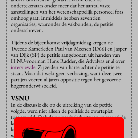
ondertekenaars onder meer dat het aantal vaste
aanstellingen van het wetenschappelijk personeel fors
omhoog gaat. Inmiddels hebben zeventien
organisaties, waaronder de vakbonden, de petitie
onderschreven.
Tijdens de bijeenkomst vrijdagmiddag kregen de
Tweede Kamerleden Paul van Meenen (D66) en Jasper
van Dijk (SP) de petitie aangeboden uit handen van
H.NU-voorman Hans Radder, die Advalvas er al over
interviewde
. Zij zeiden van harte achter de petitie te
staan. Maar dat wekt geen verbazing, want deze twee
partijen voeren al jaren oppositie tegen het gevoerde
hogeronderwijsbeleid.
VSNU
In de discussie die op de uitreiking van de petitie
volgde, werd niet alleen de politiek de zwartepiet
toegespeeld. Ook de universiteitsbesturen en vooral de
koepel van samenwerkende universiteiten VSNU
kregen ervan langs. Die zou te veel de rol van
werkgeversorganisatie van de universiteiten spelen en