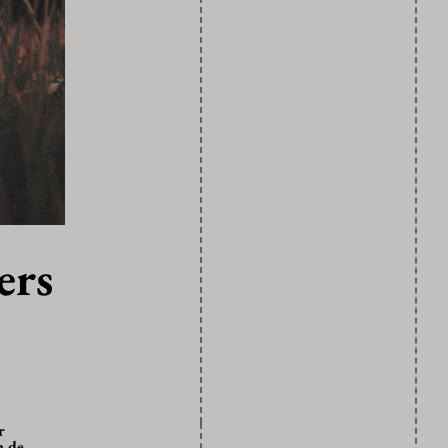
ers
r
n de