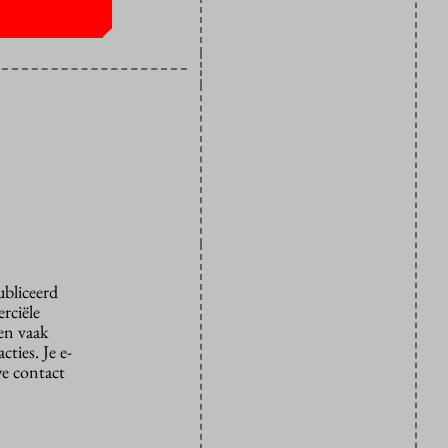
ubliceerd
rciële
den vaak
ties. Je e-
we contact