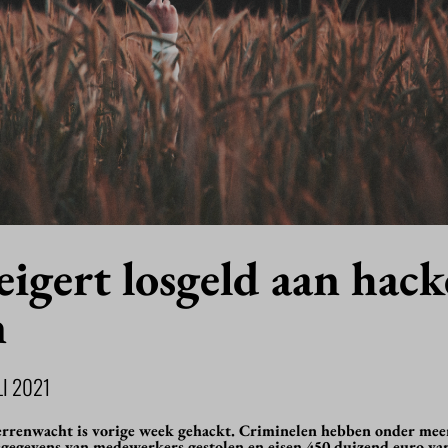
igert losgeld aan hack
n
LI 2021
terrenwacht is vorige week gehackt. Criminelen hebben onder mee
gegevens van medewerkers gestolen en eisen 450 duizend euro va