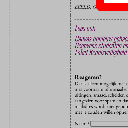
BEELD: GWENDAL COT
Lees ook
Canvas opnieuw gehack
Gegevens studenten en
Loket Kennisveilighei
Reageren?
Dat is alleen mogelijk met
met voornaam of initiaal e
uitingen, smaad, schelden e
aangezien voor spam en dan v
mailadres wordt niet gepub
met je zouden willen opnem
Naam
*