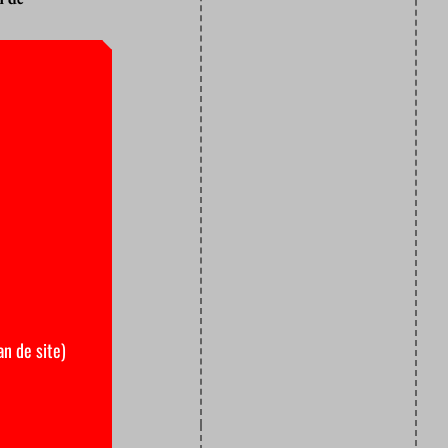
ie de server
 Iraanse
siteit niet
nline gezet.
klein zijn
nog altijd
stricht
.
weer toegang
naar behoren.
an de site)
ie