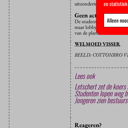
en statistie
uitzonderingen, zodat ze w
Geen actie, wel lobb
Alleen nood
De studentenraad van de VU
maar lobbyt wel via onder m
van de plannen.
WELMOED VISSER
BEELD: COTTONBRO V
Lees ook
Letschert zet de koers 
Studenten lopen weg bi
Jongeren zien bestuurs
Reageren?