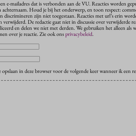
 een e-mailadres dat is verbonden aan de VU. Reacties worden gep
n achternaam. Houd je bij het onderwerp, en toon respect: comme
n discrimineren zijn niet toegestaan. Reacties met url’s erin wor
erwijderd. De redactie gaat niet in discussie over verwijderde reac
liceerd en delen we niet met derden. We gebruiken het alleen als 
en over je reactie. Zie ook ons
privacybeleid
.
e opslaan in deze browser voor de volgende keer wanneer ik een rea