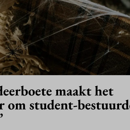
deerboete maakt het
er om student-bestuurd
’