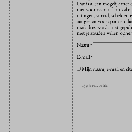
Dat is alleen mogelijk met
met voornaam of initiaal e
uitingen, smaad, schelden e
aangezien voor spam en dan v
mailadres wordt niet gepub
met je zouden willen opnem
Naam
*
E-mail
*
Mijn naam, e-mail en sit