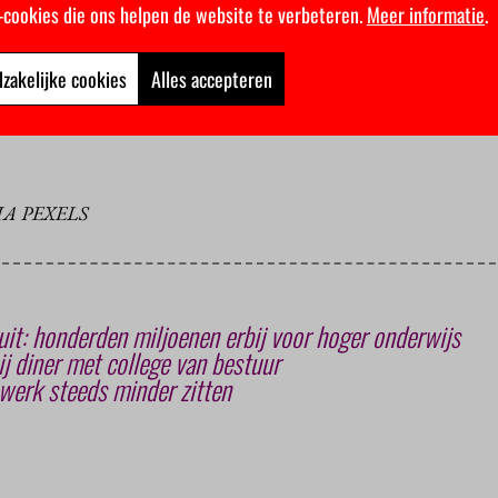
k-cookies die ons helpen de website te verbeteren.
Meer informatie
.
eten waar ze aan toe zijn voordat ze gaan studeren.”
y
zakelijke cookies
Alles accepteren
 gaat zelf overigens geen actie ondernemen tegen de langstudee
eer het ISO (Interstedelijk Studenten Overleg) voor afschaffing o
IA PEXELS
uit: honderden miljoenen erbij voor hoger onderwijs
j diner met college van bestuur
werk steeds minder zitten