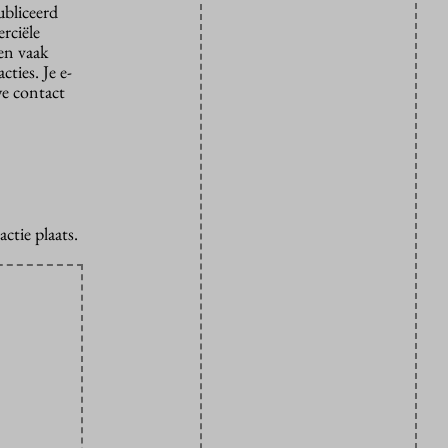
ubliceerd
rciële
den vaak
ties. Je e-
we contact
ctie plaats.