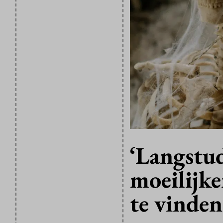
‘Langstu
moeilijk
te vinden