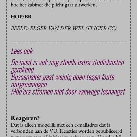
hoe het kabinet die plicht gaat uitwerken.
HOP/BB
BEELD: ELGER VAN DER WEL (FLICKR CC)
Lees ook
De maat is vol: nog steeds extra studiekosten
gerekend
Bussemaker gaat weinig doen tegen foute
ontgroeningen
Mbo’ers stromen niet door vanwege leenangst
Reageren?
Dat is alleen mogelijk met een e-mailadres dat is
verbonden aan de VU. Reacties worden gepubliceerd
met voornaam of initiaal en achternaam. Houd je bij