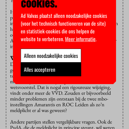
cookies.
‘hoofdlijn’ verstaat, willen PvdA, D66 en SP weten.
Het
wetsvoorstel
is deels een reactie op allerlei
Ad Valvas plaatst alleen noodzakelijke cookies
problemen in het onderwijsbestuur, zoals twee mbo-
(voor het technisch functioneren van de site)
instellingen die bankroet raakten en iets langer geleden
hogescholen die hun onderwijs verwaarloosden. Maar
en statistiek-cookies die ons helpen de
ook de recente bezetting aan de Universiteit van
website te verbeteren.
Meer informatie
.
Amsterdam en de roep om democratisering hebben er
invloed op.
Alleen noodzakelijke cookies
Wanbestuur
De overheid zou graag eerder willen ingrijpen in het
Alles accepteren
geval van wanbestuur. Daarom zouden raden van
toezicht verplicht moeten worden om risico’s te
melden bij de Onderwijsinspectie, aldus het
wetsvoorstel. Dat is nogal een rigoureuze wijziging,
vindt onder meer de VVD. Zouden er bijvoorbeeld
minder problemen zijn ontstaan bij de twee mbo-
instellingen Amarantis en ROC Leiden als zo’n
meldplicht er al was geweest?
Andere partijen stellen vergelijkbare vragen. Ook de
PvdA, die de meldplicht in principe steunt, wil weten