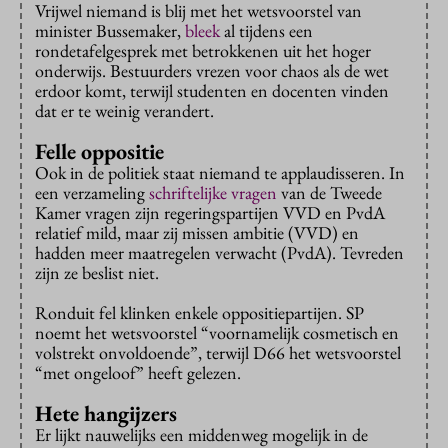
Vrijwel niemand is blij met het wetsvoorstel van
minister Bussemaker,
bleek
al tijdens een
rondetafelgesprek met betrokkenen uit het hoger
onderwijs. Bestuurders vrezen voor chaos als de wet
erdoor komt, terwijl studenten en docenten vinden
dat er te weinig verandert.
Felle oppositie
Ook in de politiek staat niemand te applaudisseren. In
een verzameling
schriftelijke vragen
van de Tweede
Kamer vragen zijn regeringspartijen VVD en PvdA
relatief mild, maar zij missen ambitie (VVD) en
hadden meer maatregelen verwacht (PvdA). Tevreden
zijn ze beslist niet.
Ronduit fel klinken enkele oppositiepartijen. SP
noemt het wetsvoorstel “voornamelijk cosmetisch en
volstrekt onvoldoende”, terwijl D66 het wetsvoorstel
“met ongeloof” heeft gelezen.
Hete hangijzers
Er lijkt nauwelijks een middenweg mogelijk in de