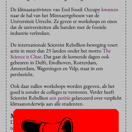
De klimaatactivisten van End Fossil: Occupy
kwamen
naar de hal van het Minnaertgebouw van de
Universiteit Utrecht. Ze geven er workshops en eisen
dat de universiteiten alle banden met de fossiele
industrie verbreken.
De internationale Scientist Rebellion-beweging voert
actie in meer dan 25 landen onder het motto
The
Science is Clear
. Dat gaat de komende dagen ook
gebeuren in Delft, Eindhoven, Rotterdam,
Amsterdam, Wageningen en Velp, staat in een
persbericht.
Ook daar zullen workshops worden gegeven, als het
goed is zonder de colleges te verstoren. Verder heeft
Scientist Rebellion
een petitie
gelanceerd over verplicht
klimaatonderwijs aan alle studenten.
Muziek
De actieweek begon afgelopen zondag in Amsterdam,
toen ruim honderd wetenschappers en musici samen