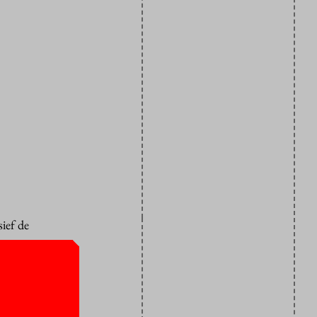
ief de
cte en
it van
 hoge kant