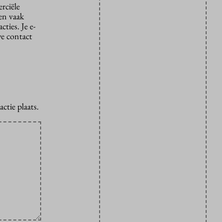
rciële
den vaak
ties. Je e-
we contact
ctie plaats.