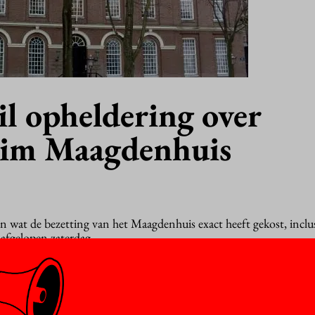
l opheldering over
aim Maagdenhuis
wat de bezetting van het Maagdenhuis exact heeft gekost, inclus
 afgelopen zaterdag.
il dat minister Bussemaker van Onderwijs uitzoekt wat de dire
 wekenlange bezetting van het Maagdenhuis. Volgens de Universite
f miljoen euro, maar stadszender AT5
denkt
dat dit bedrag aan de