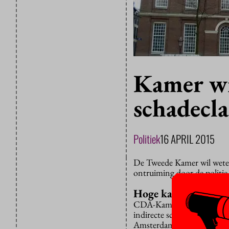
Kamer wi
schadecl
Politiek
16 APRIL 2015
De Tweede Kamer wil weten 
ontruiming door de politie
Hoge kant
CDA-Kamerlid Michel Rog w
indirecte schade is van de
Amsterdam is dat zo’n hal