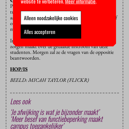
website te verbeteren.
Meer informatie
.
Paul van Meenen (D66) wees op de grote verschillen
tussen gemeenten, bij wie studenten moeten
Alleen noodzakelijke cookies
aankloppen voor hulp. “Het hangt bijna van het lot af
of iemand kan studeren.” Hij wil dan ook van de
minister weten wat ze hiertegen gaat doen.
Alles accepteren
In april bleek dat minister Bussemaker zich zelf ook
zorgen maakt over de gedaalde instroom van deze
studenten. Morgen zal ze de vragen van de oppositie
beantwoorden.
HOP/IS
BEELD: MICAH TAYLOR (FLICKR)
Lees ook
‘Je afwijking is wat je bijzonder maakt’
‘Meer besef van functiebeperking maakt
campus toegankelijker’