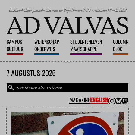
Onafhankelijke journalistiek over de Vrije Universiteit Amsterdam | Sinds 1953
CAMPUS
WETENSCHAP
STUDENTENLEVEN
COLUMN
CULTUUR
ONDERWIJS
MAATSCHAPPIJ
BLOG
7 AUGUSTUS 2026
MAGAZINE
ENGLISH