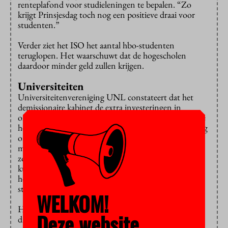
renteplafond voor studieleningen te bepalen. “Zo
krijgt Prinsjesdag toch nog een positieve draai voor
studenten.”
Verder ziet het ISO het aantal hbo-studenten
teruglopen. Het waarschuwt dat de hogescholen
daardoor minder geld zullen krijgen.
Universiteiten
Universiteitenvereniging UNL constateert dat het
demissionaire kabinet de extra investeringen in
onderwijs, onderzoek en innovatie voortzet. Daarmee
hebben de instellingen het afgelopen jaar “achterstallig
onderhoud” gepleegd en honderden extra
medewerkers in vaste dienst genomen. “Maar om te
zorgen dat universiteiten hun rol voor Nederland
kunnen blijven spelen, moet er meer gebeuren. We
hebben een beter onderwijsstelsel nodig met een
stabielere bekostiging.”
WELKOM!
Het voorstel van de VVD om de accijnsverhoging op
Deze website
diesel en benzine terug te draaien en dit uit de