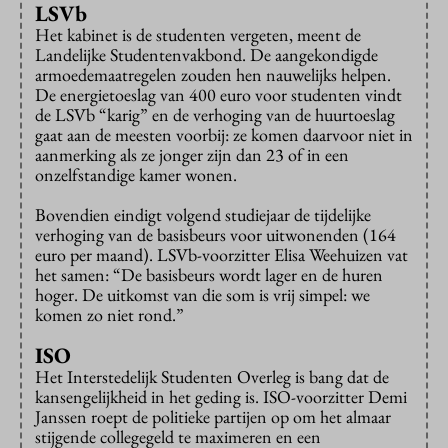
LSVb
Het kabinet is de studenten vergeten, meent de
Landelijke Studentenvakbond. De aangekondigde
armoedemaatregelen zouden hen nauwelijks helpen.
De energietoeslag van 400 euro voor studenten vindt
de LSVb “karig” en de verhoging van de huurtoeslag
gaat aan de meesten voorbij: ze komen daarvoor niet in
aanmerking als ze jonger zijn dan 23 of in een
onzelfstandige kamer wonen.
Bovendien eindigt volgend studiejaar de tijdelijke
verhoging van de basisbeurs voor uitwonenden (164
euro per maand). LSVb-voorzitter Elisa Weehuizen vat
het samen: “De basisbeurs wordt lager en de huren
hoger. De uitkomst van die som is vrij simpel: we
komen zo niet rond.”
ISO
Het Interstedelijk Studenten Overleg is bang dat de
kansengelijkheid in het geding is. ISO-voorzitter Demi
Janssen roept de politieke partijen op om het almaar
stijgende collegegeld te maximeren en een