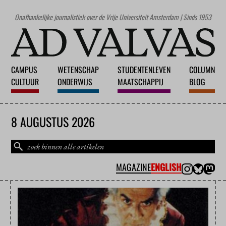
Onafhankelijke journalistiek over de Vrije Universiteit Amsterdam | Sinds 1953
CAMPUS
WETENSCHAP
STUDENTENLEVEN
COLUMN
CULTUUR
ONDERWIJS
MAATSCHAPPIJ
BLOG
8 AUGUSTUS 2026
MAGAZINE
ENGLISH