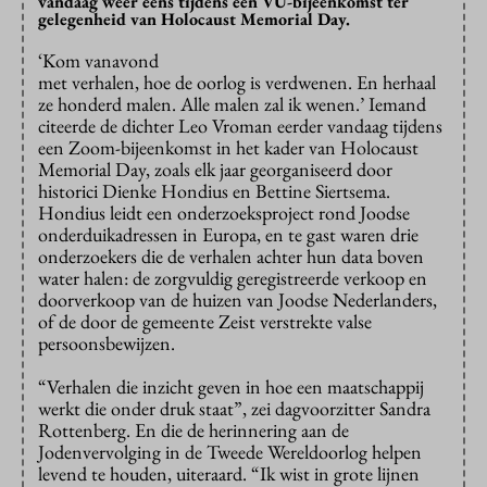
vandaag weer eens tijdens een VU-bijeenkomst ter
gelegenheid van Holocaust Memorial Day.
‘Kom vanavond
met verhalen, hoe de oorlog is verdwenen. En herhaal
ze honderd malen. Alle malen zal ik wenen.’ Iemand
citeerde de dichter Leo Vroman eerder vandaag tijdens
een Zoom-bijeenkomst in het kader van Holocaust
Memorial Day, zoals elk jaar georganiseerd door
historici Dienke Hondius en Bettine Siertsema.
Hondius leidt een onderzoeksproject rond Joodse
onderduikadressen in Europa, en te gast waren drie
onderzoekers die de verhalen achter hun data boven
water halen: de zorgvuldig geregistreerde verkoop en
doorverkoop van de huizen van Joodse Nederlanders,
of de door de gemeente Zeist verstrekte valse
persoonsbewijzen.
“Verhalen die inzicht geven in hoe een maatschappij
werkt die onder druk staat”, zei dagvoorzitter Sandra
Rottenberg. En die de herinnering aan de
Jodenvervolging in de Tweede Wereldoorlog helpen
levend te houden, uiteraard. “Ik wist in grote lijnen