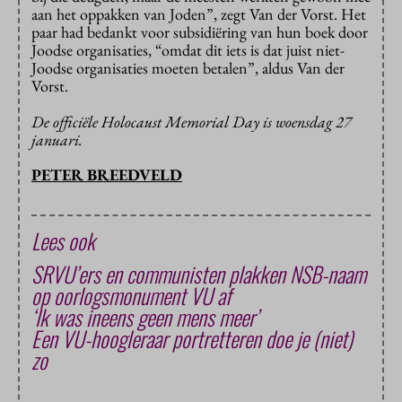
aan het oppakken van Joden”, zegt Van der Vorst. Het
paar had bedankt voor subsidiëring van hun boek door
Joodse organisaties, “omdat dit iets is dat juist niet-
Joodse organisaties moeten betalen”, aldus Van der
Vorst.
De officiële Holocaust Memorial Day is woensdag 27
januari.
PETER BREEDVELD
Lees ook
SRVU’ers en communisten plakken NSB-naam
op oorlogsmonument VU af
‘Ik was ineens geen mens meer’
Een VU-hoogleraar portretteren doe je (niet)
zo