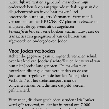
natuurlijk wel wat er is gebeurd, maar door mijn
onderzoek ben ik op aangrijpende verhalen gestuit die
die gebeurtenissen invoelbaar maken”, zei
onderzoeksjournalist Jerry Vermanen. Vermanen is
verbonden aan het KRO/NCRV-platform
Pointer
en
analyseert de gegevens uit de zogeheten
Verkaufsbücher
, een serie boeken waarin nauwgezet de
transacties zijn geregistreerd van de huizen van
afgevoerde en ondergedoken Joden.
Voor Joden verboden
Achter die gegevens gaan schrijnende verhalen schuil,
over het leed van Joodse slachtoffers en het verraad van
hun niet-Joodse landgenoten. De makelaars en
notarissen die er geld mee verdienden en de anti-
Joodse maatregelen, van de borden ‘Voor Joden
Verboden’ tot het treintransport naar de
concentratiekampen, die met dat geld werden
gefinancierd.
Vermanen, die door geschiedenisstudent Iris Jonker
werd geïnterviewd, zei dat het in totaal om 7.000