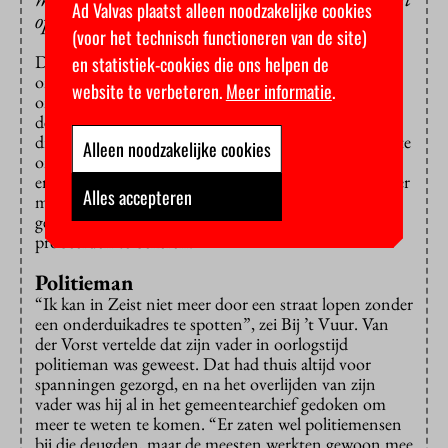
Ad Valvas plaatst alleen noodzakelijke cookies
oppakken van Joden’
(voor het technisch functioneren van de site)
De focus werd al snel verlegd van de heldhaftige
en statistiek-cookies die ons helpen de
onderduikgever naar de Joodse onderduikers die,
website te verbeteren.
Meer informatie
.
ontdekte het paar, “geen mazzelaars” waren omdat ze
de oorlog hadden overleefd. Onderduiken betekende
drie jaar verstopt zitten op een zolderkamertje, in grote
Alleen noodzakelijke cookies
onzekerheid en grote angst, en in alle gevallen moest
ervoor worden betaald. Daarnaast zijn er verhalen over
Alles accepteren
misbruik en religieuze indoctrinatie door
gereformeerden die hun Joodse onderduikers
probeerden te bekeren.
Politieman
“Ik kan in Zeist niet meer door een straat lopen zonder
een onderduikadres te spotten”, zei Bij ’t Vuur. Van
der Vorst vertelde dat zijn vader in oorlogstijd
politieman was geweest. Dat had thuis altijd voor
spanningen gezorgd, en na het overlijden van zijn
vader was hij al in het gemeentearchief gedoken om
meer te weten te komen. “Er zaten wel politiemensen
bij die deugden, maar de meesten werkten gewoon mee