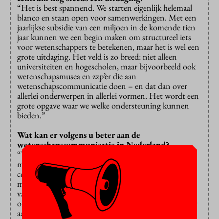
“Het is best spannend. We starten eigenlijk helemaal
blanco en staan open voor samenwerkingen. Met een
jaarlijkse subsidie van een miljoen in de komende tien
jaar kunnen we een begin maken om structureel iets
voor wetenschappers te betekenen, maar het is wel een
grote uitdaging. Het veld is zo breed: niet alleen
universiteiten en hogescholen, maar bijvoorbeeld ook
wetenschapsmusea en zzp’er die aan
wetenschapscommunicatie doen – en dat dan over
allerlei onderwerpen in allerlei vormen. Het wordt een
grote opgave waar we welke ondersteuning kunnen
bieden.”
Wat kan er volgens u beter aan de
wetenschapscommunicatie in Nederland?
“Vaak zie je dat bij een onderzoeksproject weinig
mensen echt hebben nagedacht over wat ze met hun
communicatie beogen. Terwijl ze zoveel mogelijk
mensen proberen te bereiken, zijn dat in de praktijk
vaak alleen collega-onderzoekers. Ook wordt er soms
onnodig veel geld gestopt in een app die helemaal niet
aanslaat bij de doelgroep. Bij dat soort vraagstukken