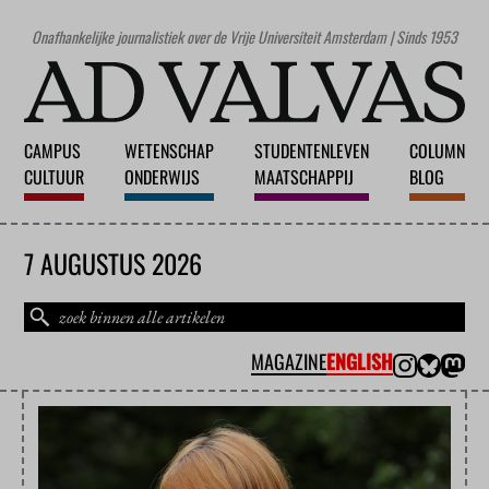
Onafhankelijke journalistiek over de Vrije Universiteit Amsterdam | Sinds 1953
CAMPUS
WETENSCHAP
STUDENTENLEVEN
COLUMN
CULTUUR
ONDERWIJS
MAATSCHAPPIJ
BLOG
7 AUGUSTUS 2026
MAGAZINE
ENGLISH