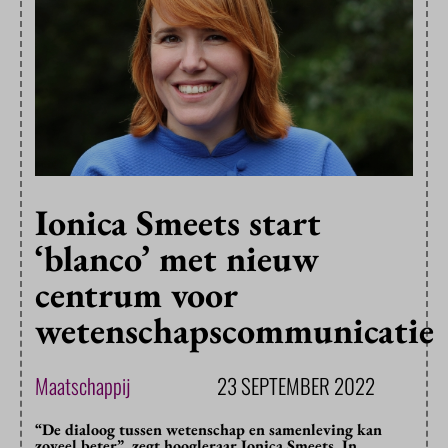
Ionica Smeets start
‘blanco’ met nieuw
centrum voor
wetenschapscommunicatie
Maatschappij
23 SEPTEMBER 2022
“De dialoog tussen wetenschap en samenleving kan
zoveel beter”, zegt hoogleraar Ionica Smeets. In