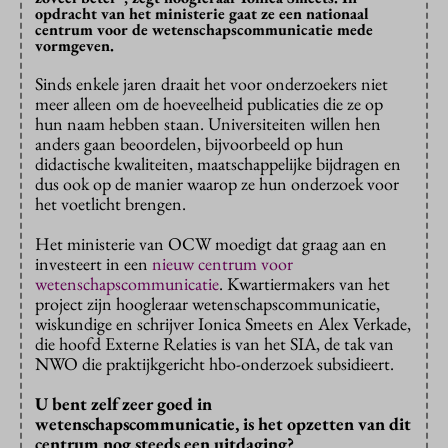
opdracht van het ministerie gaat ze een nationaal
centrum voor de wetenschapscommunicatie mede
vormgeven.
Sinds enkele jaren draait het voor onderzoekers niet
meer alleen om de hoeveelheid publicaties die ze op
hun naam hebben staan. Universiteiten willen hen
anders gaan beoordelen, bijvoorbeeld op hun
didactische kwaliteiten, maatschappelijke bijdragen en
dus ook op de manier waarop ze hun onderzoek voor
het voetlicht brengen.
Het ministerie van OCW moedigt dat graag aan en
investeert in een
nieuw centrum voor
wetenschapscommunicatie
. Kwartiermakers van het
project zijn hoogleraar wetenschapscommunicatie,
wiskundige en schrijver Ionica Smeets en Alex Verkade,
die hoofd Externe Relaties is van het SIA, de tak van
NWO die praktijkgericht hbo-onderzoek subsidieert.
U bent zelf zeer goed in
wetenschapscommunicatie, is het opzetten van dit
centrum nog steeds een uitdaging?