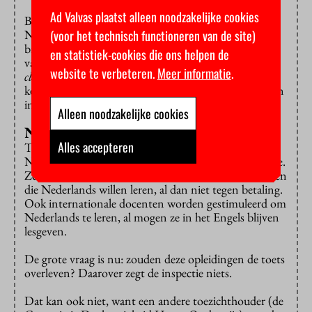
Ad Valvas plaatst alleen noodzakelijke cookies
Bovendien zouden buitenlandse studenten en
(voor het technisch functioneren van de site)
Nederlandse studenten veel van elkaar kunnen leren,
bijvoorbeeld op het gebied van interculturele
en statistiek-cookies die ons helpen de
vaardigheden. Het is goed om in een
international
website te verbeteren.
Meer informatie
.
classroom
andere perspectieven en culturen te leren
kennen, is het idee. Voor zo’n opleiding heb je ook een
internationale groep docenten nodig.
Alleen noodzakelijke cookies
Nederlands als academische taal
Alles accepteren
Tegelijk willen de universiteiten heus wel het
Nederlands als academische taal bevorderen, zeggen ze.
Ze bieden cursussen aan voor internationale studenten
die Nederlands willen leren, al dan niet tegen betaling.
Ook internationale docenten worden gestimuleerd om
Nederlands te leren, al mogen ze in het Engels blijven
lesgeven.
De grote vraag is nu: zouden deze opleidingen de toets
overleven? Daarover zegt de inspectie niets.
Dat kan ook niet, want een andere toezichthouder (de