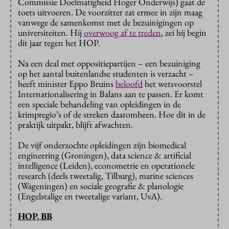
Commissie Doelmatigheid Hoger Onderwijs) gaat de
toets uitvoeren. De voorzitter zat ermee in zijn maag
vanwege de samenkomst met de bezuinigingen op
universiteiten. Hij
overwoog af te treden
, zei hij begin
dit jaar tegen het HOP.
Na een deal met oppositiepartijen – een bezuiniging
op het aantal buitenlandse studenten is verzacht –
heeft minister Eppo Bruins
beloofd
het wetsvoorstel
Internationalisering in Balans aan te passen. Er komt
een speciale behandeling van opleidingen in de
krimpregio’s of de streken daaromheen. Hoe dit in de
praktijk uitpakt, blijft afwachten.
De vijf onderzochte opleidingen zijn biomedical
engineering (Groningen), data science & artificial
intelligence (Leiden), econometrie en operationele
research (deels tweetalig, Tilburg), marine sciences
(Wageningen) en sociale geografie & planologie
(Engelstalige en tweetalige variant, UvA).
HOP, BB