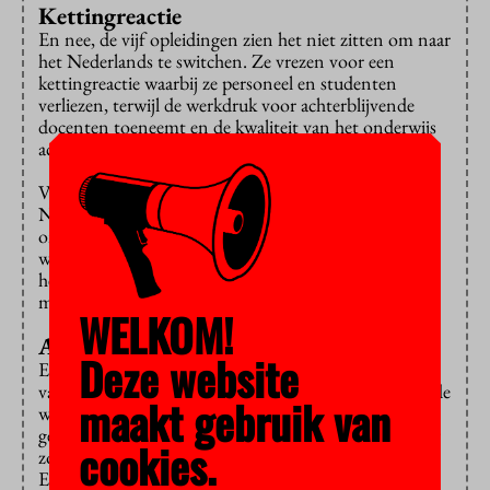
Kettingreactie
En nee, de vijf opleidingen zien het niet zitten om naar
het Nederlands te switchen. Ze vrezen voor een
kettingreactie waarbij ze personeel en studenten
verliezen, terwijl de werkdruk voor achterblijvende
docenten toeneemt en de kwaliteit van het onderwijs
achteruitgaat.
Van de studenten hoeft de overstap naar
Nederlandstalig onderwijs ook niet. De Nederlanders
onder hen verwachten later geen problemen in hun
werk als ze Engelstalig onderwijs volgen. Ze hebben
heus wel genoeg kennis van de Nederlandse taal,
menen ze, omdat het hun moedertaal is.
WELKOM!
Arbeidsmarkt
Deze website
Er zijn meer redenen voor Engelstalig onderwijs. Van
vakliteratuur tot jargon, Engels is vaak de voertaal in de
maakt gebruik van
wetenschap. Op de werkvloer van veel internationaal
georiënteerde bedrijven spreken ze ook Engels. Verder
cookies.
zou een Engelstalige bachelor de overgang naar een
Engelstalige master makkelijker maken.