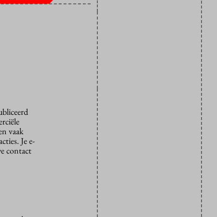
ubliceerd
rciële
den vaak
ties. Je e-
we contact