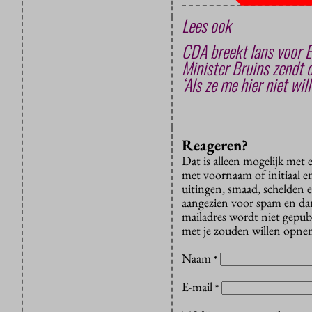
Lees ook
CDA breekt lans voor E
Minister Bruins zendt 
‘Als ze me hier niet wil
Reageren?
Dat is alleen mogelijk met
met voornaam of initiaal e
uitingen, smaad, schelden e
aangezien voor spam en dan v
mailadres wordt niet gepub
met je zouden willen opnem
Naam
*
E-mail
*