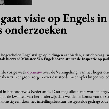
 gaat visie op Engels in
s onderzoeken
 hogescholen Engelstalige opleidingen aanbieden, rijst de vraag: w
zaak hiervan? Minister Van Engelshoven stuurt de Inspectie op pad
rde vorige week
opnieuw
over de ‘verengelsing’ van het hoger ond
aken zich er grote zorgen over dat steeds meer opleidingen volled
aal in het onderwijs Nederlands. Daar mag alleen van worden afgew
ing of de kwaliteit van het onderwijs dan wel de herkomst van de s
komstig een door het instellingsbestuur vastgestelde gedragscode’