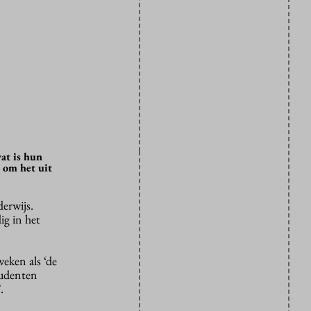
at is hun
 om het uit
erwijs.
ig in het
eken als ‘de
tudenten
.