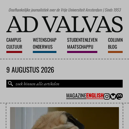
Onafhankelijke journalistiek over de Vrije Universiteit Amsterdam | Sinds 1953
CAMPUS
WETENSCHAP
STUDENTENLEVEN
COLUMN
CULTUUR
ONDERWIJS
MAATSCHAPPIJ
BLOG
9 AUGUSTUS 2026
MAGAZINE
ENGLISH