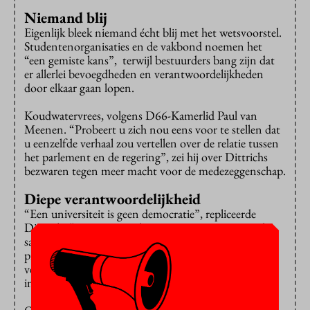
Niemand blij
Eigenlijk bleek niemand écht blij met het wetsvoorstel.
Studentenorganisaties en de vakbond noemen het
“een gemiste kans”, terwijl bestuurders bang zijn dat
er allerlei bevoegdheden en verantwoordelijkheden
door elkaar gaan lopen.
Koudwatervrees, volgens D66-Kamerlid Paul van
Meenen. “Probeert u zich nou eens voor te stellen dat
u eenzelfde verhaal zou vertellen over de relatie tussen
het parlement en de regering”, zei hij over Dittrichs
bezwaren tegen meer macht voor de medezeggenschap.
Diepe verantwoordelijkheid
“Een universiteit is geen democratie”, repliceerde
Dittrich. “Het is een taakorganisatie van mensen die
samen tot zo goed mogelijk onderwijs en onderzoek
proberen te komen. Mijn stelling is wel dat de
verantwoordelijkheid daarvoor zo diep mogelijk in de
instelling hoort te liggen, dus op opleidingsniveau.”