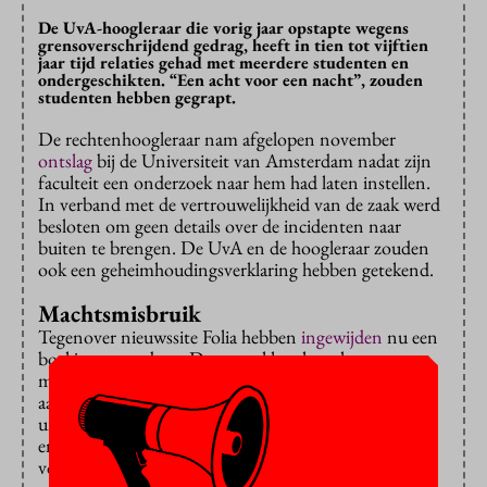
De UvA-hoogleraar die vorig jaar opstapte wegens
grensoverschrijdend gedrag, heeft in tien tot vijftien
jaar tijd relaties gehad met meerdere studenten en
ondergeschikten. “Een acht voor een nacht”, zouden
studenten hebben gegrapt.
De rechtenhoogleraar nam afgelopen november
ontslag
bij de Universiteit van Amsterdam nadat zijn
faculteit een onderzoek naar hem had laten instellen.
In verband met de vertrouwelijkheid van de zaak werd
besloten om geen details over de incidenten naar
buiten te brengen. De UvA en de hoogleraar zouden
ook een geheimhoudingsverklaring hebben getekend.
Machtsmisbruik
Tegenover nieuwssite Folia hebben
ingewijden
nu een
boekje opengedaan. De vertrokken hoogleraar zou
meerdere ‘hiërarchisch ongelijkwaardige relaties’ zijn
aangegaan met vrouwelijke studenten en
universiteitsmedewerkers. Hij zou veel hebben geflirt
en ‘foute’ opmerkingen hebben gemaakt. ‘Een acht
voor een nacht’, was de grap die studenten over hem