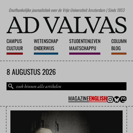
Onafhankelijke journalistiek over de Vrije Universiteit Amsterdam | Sinds 1953
CAMPUS
WETENSCHAP
STUDENTENLEVEN
COLUMN
CULTUUR
ONDERWIJS
MAATSCHAPPIJ
BLOG
8 AUGUSTUS 2026
MAGAZINE
ENGLISH