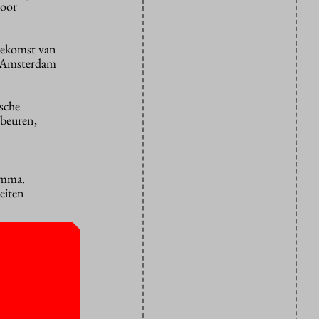
voor
toekomst van
n Amsterdam
sche
ebeuren,
amma.
eiten
nsluiting
n beter op