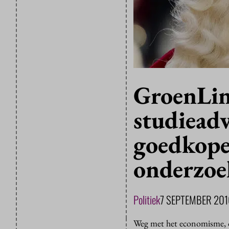
GroenLin
studieadv
goedkope
onderzoe
Politiek
7 SEPTEMBER 201
Weg met het economisme, o