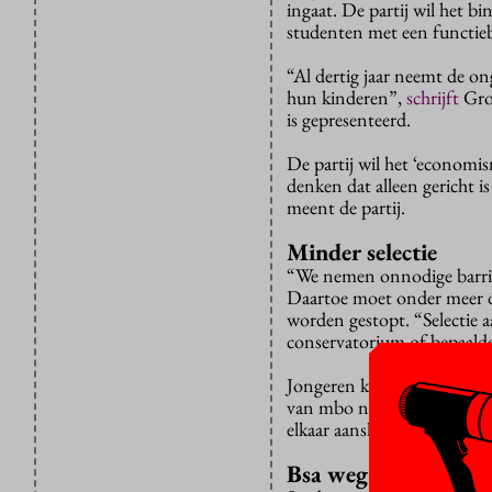
ingaat. De partij wil het b
studenten met een functie
“Al dertig jaar neemt de o
hun kinderen”,
schrijft
Gro
is gepresenteerd.
De partij wil het ‘economi
denken dat alleen gericht i
meent de partij.
Minder selectie
“We nemen onnodige barriè
Daartoe moet onder meer de
worden gestopt. “Selectie a
conservatorium of bepaald
Jongeren krijgen weer het 
van mbo naar hbo wordt ve
elkaar aansluiten en er ko
Bsa weg