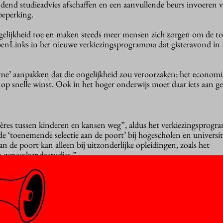
indend studieadvies afschaffen en een aanvullende beurs invoeren 
beperking.
ngelijkheid toe en maken steeds meer mensen zich zorgen om de 
enLinks in het nieuwe verkiezingsprogramma dat gisteravond i
sme’ aanpakken dat die ongelijkheid zou veroorzaken: het economi
s op snelle winst. Ook in het hoger onderwijs moet daar iets aan g
res tussen kinderen en kansen weg”, aldus het verkiezingsprogr
 ‘toenemende selectie aan de poort’ bij hogescholen en universit
an de poort kan alleen bij uitzonderlijke opleidingen, zoals het
e geneeskundestudies.”
recht om door te stromen naar een hoger onderwijsniveau. “De aa
rbeterd. De extra toegangseisen vervallen, lesprogramma’s moete
men goede schakelprogramma’s.”