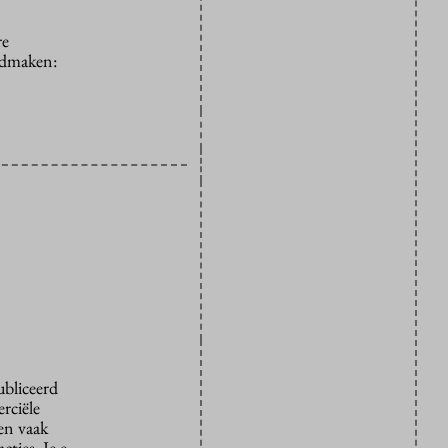
re
oedmaken:
ubliceerd
rciële
den vaak
ties. Je e-