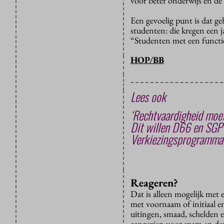
voor beter onderwijs en de
Een gevoelig punt is dat ge
studenten: die kregen een j
“Studenten met een functie
HOP/BB
Lees ook
‘Rechtvaardigheid moet
Dit willen D66 en SGP
Verkiezingsprogramma’s
Reageren?
Dat is alleen mogelijk met
met voornaam of initiaal e
uitingen, smaad, schelden e
aangezien voor spam en dan v