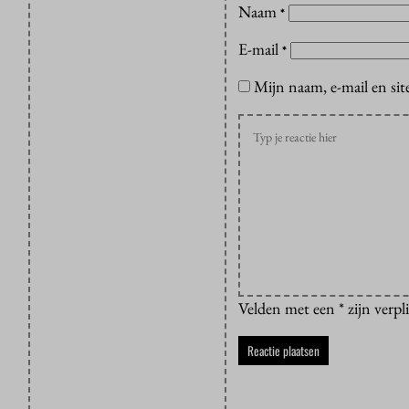
Naam
*
E-mail
*
Mijn naam, e-mail en sit
Velden met een * zijn verpl