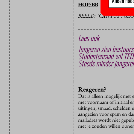
Alleen nood
HOP/BB
BEELD: "CANTUS", G
Lees ook
Jongeren zien bestuurs
Studentenraad wil TEDx
Steeds minder jongeren
Reageren?
Dat is alleen mogelijk met
met voornaam of initiaal e
uitingen, smaad, schelden e
aangezien voor spam en dan v
mailadres wordt niet gepub
met je zouden willen opnem