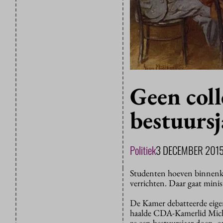
Geen coll
bestuursj
Politiek
3 DECEMBER 201
Studenten hoeven binnenkort
verrichten. Daar gaat mini
De Kamer debatteerde eigen
haalde CDA-Kamerlid Michel
ze een bestuursjaar doen, o