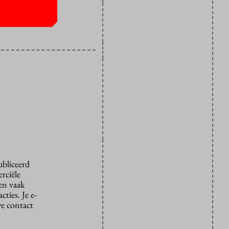
ubliceerd
rciële
den vaak
ties. Je e-
we contact