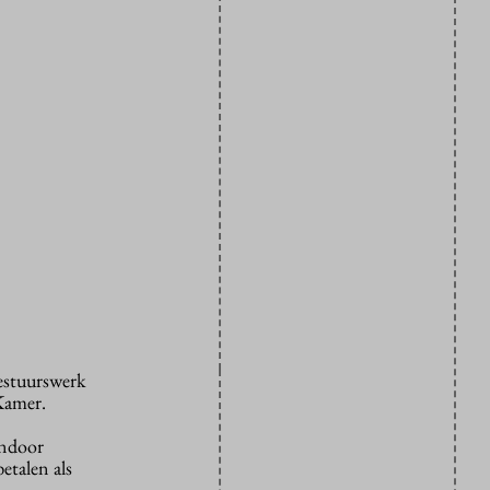
bestuurswerk
Kamer.
endoor
etalen als