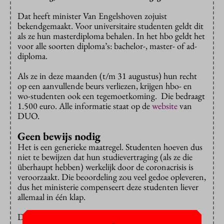
Dat heeft minister Van Engelshoven zojuist
bekendgemaakt. Voor universitaire studenten geldt dit
als ze hun masterdiploma behalen. In het hbo geldt het
voor alle soorten diploma’s: bachelor-, master- of ad-
diploma.
Als ze in deze maanden (t/m 31 augustus) hun recht
op een aanvullende beurs verliezen, krijgen hbo- en
wo-studenten ook een tegemoetkoming. Die bedraagt
1.500 euro. Alle informatie staat op de
website
van
DUO.
Geen bewijs nodig
Het is een generieke maatregel. Studenten hoeven dus
niet te bewijzen dat hun studievertraging (als ze die
überhaupt hebben) werkelijk door de coronacrisis is
veroorzaakt. Die beoordeling zou veel gedoe opleveren,
dus het ministerie compenseert deze studenten liever
allemaal in één klap.
De studenten hoeven de tegemoetkoming niet aan te