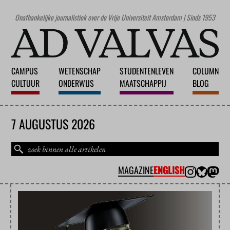
Onafhankelijke journalistiek over de Vrije Universiteit Amsterdam | Sinds 1953
CAMPUS
WETENSCHAP
STUDENTENLEVEN
COLUMN
CULTUUR
ONDERWIJS
MAATSCHAPPIJ
BLOG
7 AUGUSTUS 2026
MAGAZINE
ENGLISH