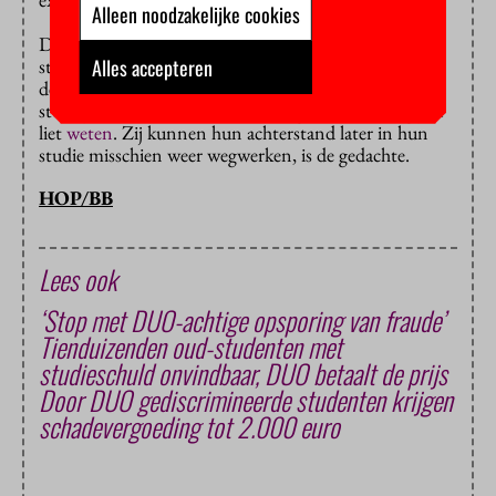
Alleen noodzakelijke cookies
De coronacompensatie is dus alleen voor laatstejaars
Alles accepteren
studenten. Het kabinet is voorlopig niet van plan om
de portemonnee te trekken voor studenten in eerdere
studiejaren, zoals minister Van Engelshoven vorig jaar
liet
weten
. Zij kunnen hun achterstand later in hun
studie misschien weer wegwerken, is de gedachte.
HOP/BB
Lees ook
‘Stop met DUO-achtige opsporing van fraude’
Tienduizenden oud-studenten met
studieschuld onvindbaar, DUO betaalt de prijs
Door DUO gediscrimineerde studenten krijgen
schadevergoeding tot 2.000 euro