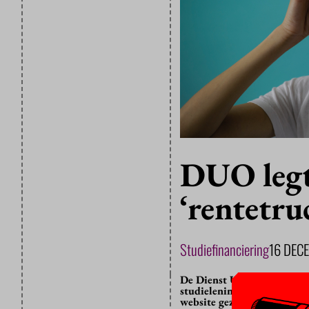
DUO legt 
‘rentetru
Studiefinanciering
16 DEC
De Dienst Uitvoering Onder
studielening kunnen vastkl
website gezet.