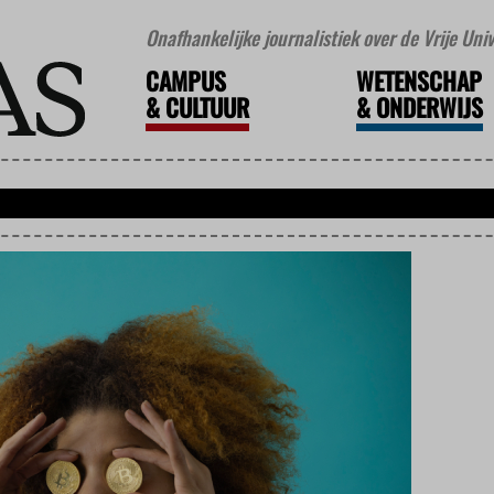
Onafhankelijke journalistiek over de Vrije Un
CAMPUS
WETENSCHAP
&
CULTUUR
&
ONDERWIJS