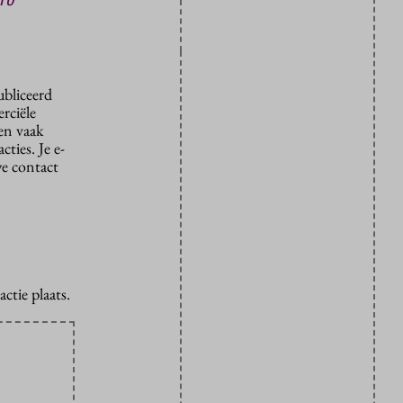
ubliceerd
rciële
den vaak
ties. Je e-
we contact
ctie plaats.