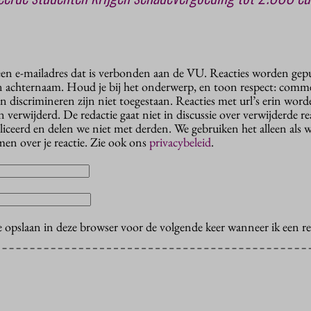
 een e-mailadres dat is verbonden aan de VU. Reacties worden gep
n achternaam. Houd je bij het onderwerp, en toon respect: comme
n discrimineren zijn niet toegestaan. Reacties met url’s erin wor
erwijderd. De redactie gaat niet in discussie over verwijderde reac
liceerd en delen we niet met derden. We gebruiken het alleen als 
en over je reactie. Zie ook ons
privacybeleid
.
e opslaan in deze browser voor de volgende keer wanneer ik een rea