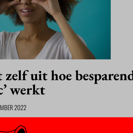
zelf uit hoe besparen
c’ werkt
EMBER 2022
wijs krijgt veel vragen over de truc waarmee studenten een deel
ikken op de nieuwe rente van 0,46 procent. DUO heeft de uitleg o