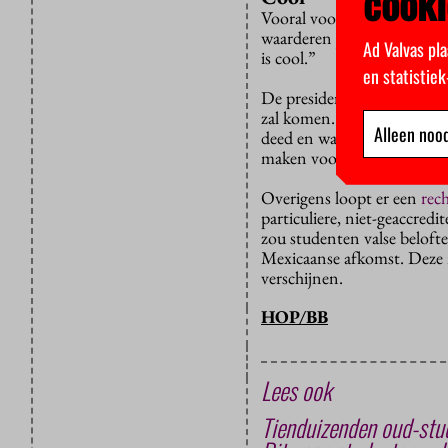
cooki
Vooral voor dat laatste kree
waarderen jullie nog meer 
Ad Valvas pla
is cool.”
en statistie
De president van Amerika is
zal komen. Volgens het ca
Alleen nood
deed en waren haar plannen 
maken voor kinderen uit ge
Overigens loopt er een
rec
particuliere, niet-geaccre
zou studenten valse beloft
Mexicaanse afkomst. Deze 
verschijnen.
HOP/BB
Lees ook
Tienduizenden oud-stud