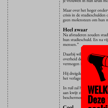
je vrouwen in hun kruis mo
Maar over het hoger onderw
crisis in de studieschulden
geen molensteen om hun nek
Heel zwaar
Na afstuderen zouden stud
hun studieschuld. En na vij
mensen.”
Daarbij wil hij onderwijsi
overheid de studieleningen 
vermogen in hun studenten
Hij dreigde dat
colleges
hun 
het verlagen van de studie
WELK
In ruil zal hij de regelgev
aan kwijt zijn. En hij onde
Deze 
beschermen.
Cool