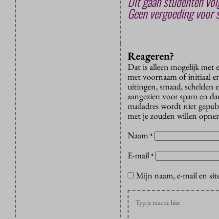
Dit gaan studenten vol
Geen vergoeding voor s
Reageren?
Dat is alleen mogelijk met
met voornaam of initiaal e
uitingen, smaad, schelden e
aangezien voor spam en dan v
mailadres wordt niet gepub
met je zouden willen opnem
Naam
*
E-mail
*
Mijn naam, e-mail en sit