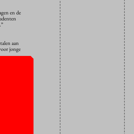
lagen en de
tudenten
.”
talen aan
 voor jonge
s de
eges
hun
rkten aan
inder geld
pussen zal