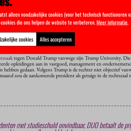
es.
g hij veel applaus van de zaal. Daar was hij verbaasd over. “Wow, d
dan de lagere studiekosten! Dat is indrukwekkend. Wat is er aan 
atst alleen noodzakelijke cookies (voor het technisch functioneren v
k-cookies die ons helpen de website te verbeteren.
Meer informatie
.
 bepaald geen alleenheerser, dus het is de vraag wat er van de pl
mpagneteam van Hillary Clinton waren het sowieso loze beloften
zakelijke cookies
Alles accepteren
veel duidelijker. Zij wilde studeren aan publieke onderwijsinstell
zinnen met een inkomen lager dan 125 duizend dollar per jaar.
htszaak
tegen Donald Trump vanwege zijn Trump University. Die
diteerde opleidingen aan in vastgoed, management en ondernemers
en hebben gedaan. Volgens Trump is de rechter niet objectief van
maand zou de aankomende president als getuige in de rechtszaal
enten met studieschuld onvindbaar, DUO betaalt de pri