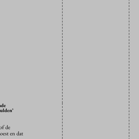
nde
hulden’
of de
oest en dat