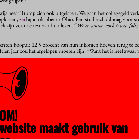
cht grijpen?
ijs heeft Trump zich ook uitgelaten. We gaan het collegegeld ver
 oplossen,
zei
hij in oktober in Ohio. Een studieschuld mag voor s
 zijn voor de rest van hun leven. “
We’re gonna work it out, folks
enten hooguit 12,5 procent van hun inkomen hoeven terug te be
ftien jaar zou het afgelopen moeten zijn. “Want het is heel zwaar
nstellingen dwingen hun
skyrocketing
collegegelden te verlagen. “Al
gaat subsidiëren, heeft zij ook het recht om te verwachten dat
coll
 investeren.”
belastingvrijstelling op giften konden verliezen als ze niet meewe
kosten voor studenten. “Ze moeten het doen, en snel ook.”
OM!
ing voor het hoger onderwijs terugdringen, zodat de colleges daar m
rstreepte verder dat hij het recht op vrije meningsuiting op de cam
website maakt gebruik van