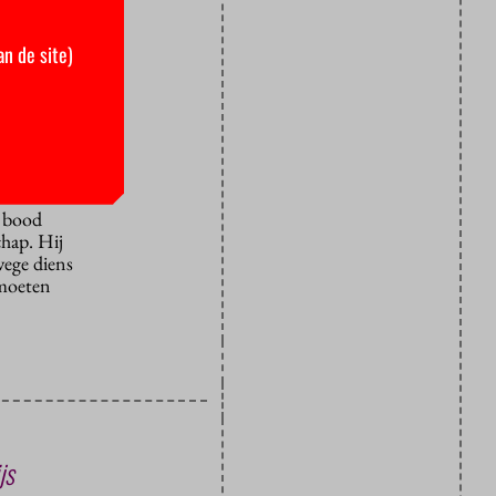
it
de hand? Dat
an de site)
annen terecht
 die Trump
ingen gratis
 bood
chap. Hij
wege diens
 moeten
js