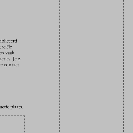
ubliceerd
rciële
den vaak
ties. Je e-
we contact
ctie plaats.