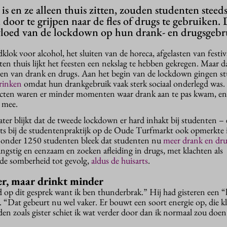
is en ze alleen thuis zitten, zouden studenten steed
door te grijpen naar de fles of drugs te gebruiken.
vloed van de lockdown op hun drank- en drugsgebr
ok voor alcohol, het sluiten van de horeca, afgelasten van festiv
ten thuis lijkt het feesten een nekslag te hebben gekregen. Maar d
jven van drank en drugs. Aan het begin van de lockdown gingen s
rinken
omdat hun drankgebruik vaak sterk sociaal onderlegd was.
tacten waren er minder momenten waar drank aan te pas kwam, en
l mee.
ter blijkt dat de tweede lockdown er hard inhakt bij studenten –
rts bij de studentenpraktijk op de Oude Turfmarkt ook opmerkte i
g onder 1250 studenten bleek dat studenten nu
meer drank en dr
ngstig en eenzaam en zoeken afleiding in drugs, met klachten als
rde somberheid tot gevolg,
aldus de huisarts
.
er, maar drinkt minder
 op dit gesprek want ik ben thunderbrak.” Hij had gisteren een “
. “Dat gebeurt nu wel vaker. Er bouwt een soort energie op, die kl
en zoals gister schiet ik wat verder door dan ik normaal zou doen