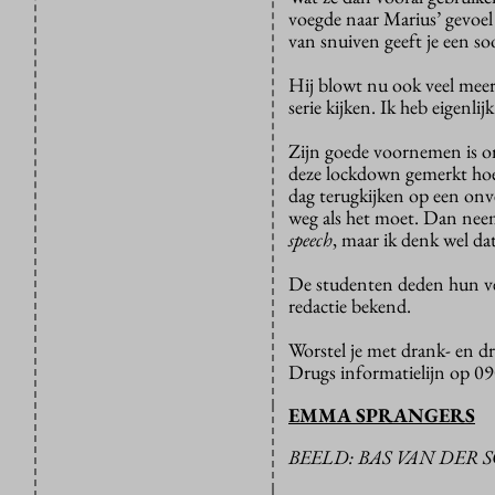
voegde naar Marius’ gevoel
van snuiven geeft je een so
Hij blowt nu ook veel meer
serie kijken. Ik heb eigenli
Zijn goede voornemen is om
deze lockdown gemerkt hoe e
dag terugkijken op een onve
weg als het moet. Dan neem 
speech
, maar ik denk wel dat
De studenten deden hun ver
redactie bekend.
Worstel je met drank- en d
Drugs informatielijn op 0
EMMA SPRANGERS
BEELD: BAS VAN DER 