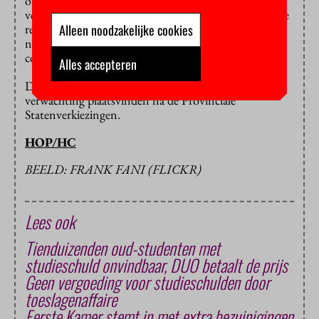
oplopende collegegeld, de hoge kamerhuren en de
verhoging van het lage btw-tarief. Volgens hen kost de
renteverhoging studenten gemiddeld vijf keer meer –
Alleen noodzakelijke cookies
namelijk 5.000 euro – dan de halvering van het
collegegeld oplevert.
Alles accepteren
De stemming over het wetsvoorstel zal naar
verwachting plaatsvinden na de Provinciale
Statenverkiezingen.
HOP/HC
BEELD: FRANK FANI (FLICKR)
Lees ook
Tienduizenden oud-studenten met
studieschuld onvindbaar, DUO betaalt de prijs
Geen vergoeding voor studieschulden door
toeslagenaffaire
Eerste Kamer stemt in met extra bezuinigingen