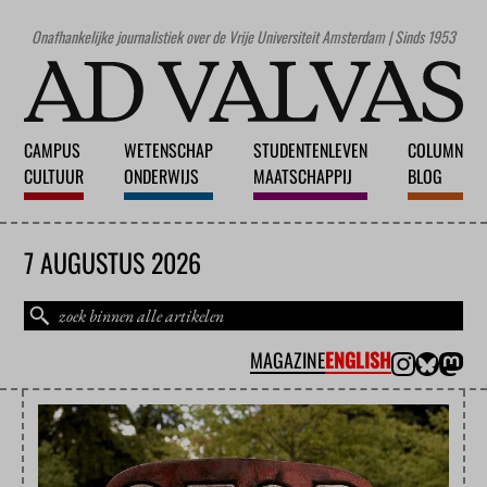
Onafhankelijke journalistiek over de Vrije Universiteit Amsterdam | Sinds 1953
CAMPUS
WETENSCHAP
STUDENTENLEVEN
COLUMN
CULTUUR
ONDERWIJS
MAATSCHAPPIJ
BLOG
7 AUGUSTUS 2026
MAGAZINE
ENGLISH