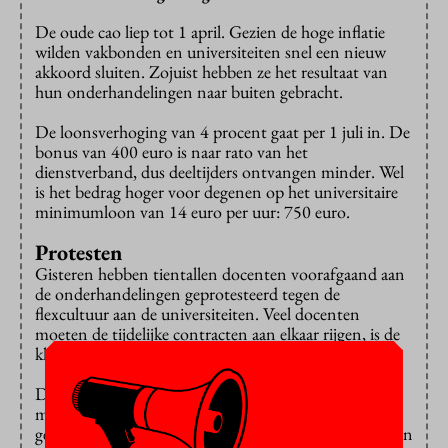
De oude cao liep tot 1 april. Gezien de hoge inflatie
wilden vakbonden en universiteiten snel een nieuw
akkoord sluiten. Zojuist hebben ze het resultaat van
hun onderhandelingen naar buiten gebracht.
De loonsverhoging van 4 procent gaat per 1 juli in. De
bonus van 400 euro is naar rato van het
dienstverband, dus deeltijders ontvangen minder. Wel
is het bedrag hoger voor degenen op het universitaire
minimumloon van 14 euro per uur: 750 euro.
Protesten
Gisteren hebben tientallen docenten voorafgaand aan
de onderhandelingen geprotesteerd tegen de
flexcultuur aan de universiteiten. Veel docenten
moeten de tijdelijke contracten aan elkaar rijgen, is de
klacht.
Daar gaat iets aan veranderen, menen de vakbonden,
maar concrete toezeggingen hebben ze nog niet
gekregen. In het akkoord staat alleen dat vakbonden en