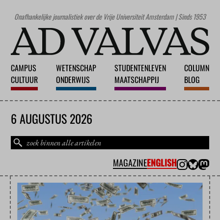
Onafhankelijke journalistiek over de Vrije Universiteit Amsterdam | Sinds 1953
CAMPUS
WETENSCHAP
STUDENTENLEVEN
COLUMN
CULTUUR
ONDERWIJS
MAATSCHAPPIJ
BLOG
6 AUGUSTUS 2026
MAGAZINE
ENGLISH