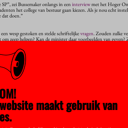
de SP”, zei Bussemaker onlangs in een
interview
met het Hoger On
udenten het college van bestuur gaan kiezen. Als je nou echt instel
e dat doen.”
 een wesp gestoken en stelde schriftelijke
vragen
. Zouden zulke ve
ht om zeep helpen? Kan de minister daar voorbeelden van geven? Z
s geëxperimenteerd met een volledig vrij verkiezingsproces, met a
 Snowden er werden benoemd tot rector. Cleese en Snowden heb
ggen niet op het vlak van universiteitsbestuur.”
ng
ster haar stelling dat de protesten aan de Universiteit van Amst
OM!
huis bezet – in een groot deel van het land helemaal geen weer
website maakt gebruik van
tatering”, antwoordt Bussemaker droogjes. “Namelijk dat de protes
es.
 UvA hebben gezien, nergens anders in het land in die mate van in