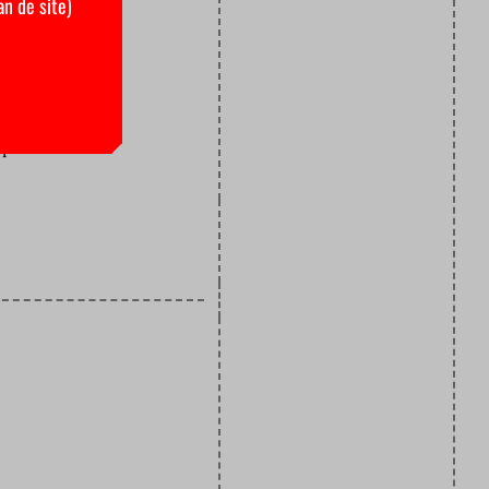
an de site)
iets in haar
 die doof
len. Toen
spraken in