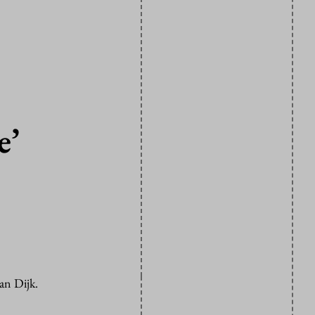
e’
an Dijk.