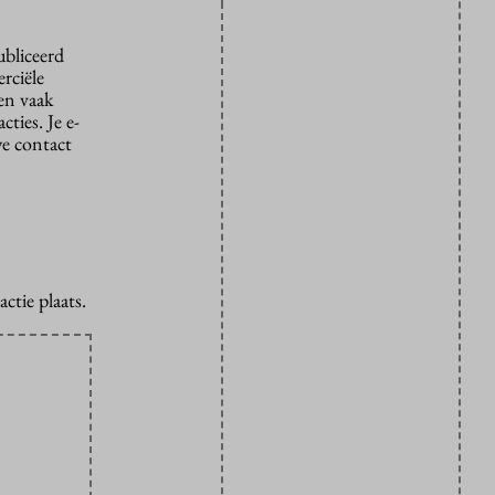
ubliceerd
rciële
den vaak
ties. Je e-
we contact
ctie plaats.