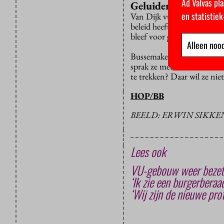
Ad Valvas pla
Geluiden uit de sam
en statistie
Van Dijk vuurde nog meer v
beleid heeft aangepast door
bleef voor geluiden uit de
Alleen nood
Bussemaker gaat daar niet o
sprak ze met “vele honderd
te trekken? Daar wil ze niet
HOP/BB
BEELD: ERWIN SIKKE
Lees ook
VU-gebouw weer bezet
‘Ik zie een burgerberaa
‘Wij zijn de nieuwe pro