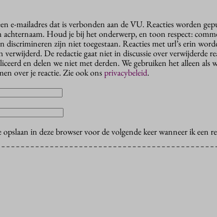
 een e-mailadres dat is verbonden aan de VU. Reacties worden gep
n achternaam. Houd je bij het onderwerp, en toon respect: comme
n discrimineren zijn niet toegestaan. Reacties met url’s erin wor
erwijderd. De redactie gaat niet in discussie over verwijderde reac
liceerd en delen we niet met derden. We gebruiken het alleen als 
en over je reactie. Zie ook ons
privacybeleid
.
e opslaan in deze browser voor de volgende keer wanneer ik een rea