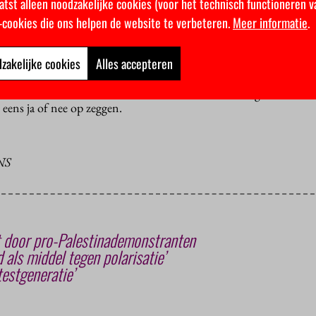
atst alleen noodzakelijke cookies (voor het technisch functioneren v
enleving
k-cookies die ons helpen de website te verbeteren.
Meer informatie
.
ragen op haar af. Bussemaker had in het interview gezegd dat ze n
 de protesten. “Wilt u graag herinnerd worden als een ‘
iron lady
’
 samenleving?”, schamperde het SP-Kamerlid.
zakelijke cookies
Alles accepteren
p in en wijst alleen op haar
tour
langs universiteiten en hogescho
en studenten en docenten”. Of ze bereid is haar denigrerende uit
 eens ja of nee op zeggen.
NS
 door pro-Palestinademonstranten
d als middel tegen polarisatie’
testgeneratie’