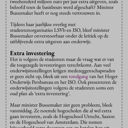
tweehonderd miljoen euro per jaar extra uitgeven, zoals
beloofd toen de basisbeurs werd afgeschaft? Minister
Bussemaker heeft er nog steeds vertrouwen in.
Tijdens haar jaarlijkse overleg met
studentenorganisaties LSVb en ISO, bleef minister
Bussemaker onverstoorbaar onder de kritiek op de
uitblijvende extra uitgaven aan onderwijs.
Extra investering
Het is volgens de studenten maar de vraag wat er van
die toegezegde investeringen terechtkomt. Aan veel
onderwijsinstellingen krijgen medezeggenschapsraden
er geen zicht op, bleek uit een
rondgang
van het Hoger
Onderwijs Persbureau en het ISO. Ook presenteren de
onderwijsinstellingen volgens de studenten soms een
oud plan als ‘extra investering’.
Maar minister Bussemaker ziet geen probleem, bleek
vanmiddag. Ze noemde hogescholen die al wel extra
gaan investeren, zoals de Hogeschool Utrecht, Saxion
en de Hogeschool van Amsterdam. Die nemen
bijvoorbeeld extra docenten aan en betalen hen uit