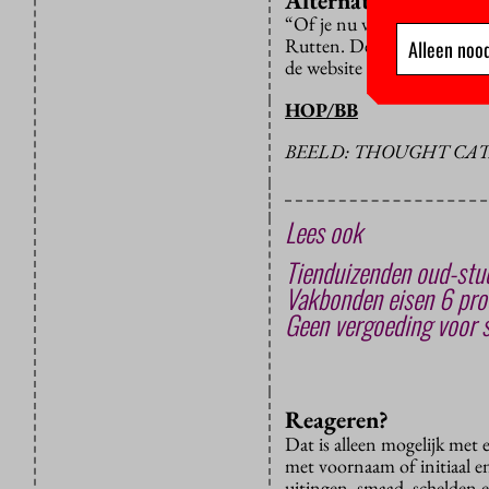
Alternatief
“Of je nu vóór of tegen het 
Rutten. De bonden willen d
Alleen nood
de website
www.nietmijnsc
HOP/BB
BEELD: THOUGHT CAT
Lees ook
Tienduizenden oud-stud
Vakbonden eisen 6 proc
Geen vergoeding voor s
Reageren?
Dat is alleen mogelijk met
met voornaam of initiaal e
uitingen, smaad, schelden e