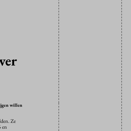
ver
ijgen willen
lden. Ze
6 en