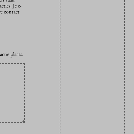
ties. Je e-
we contact
ctie plaats.