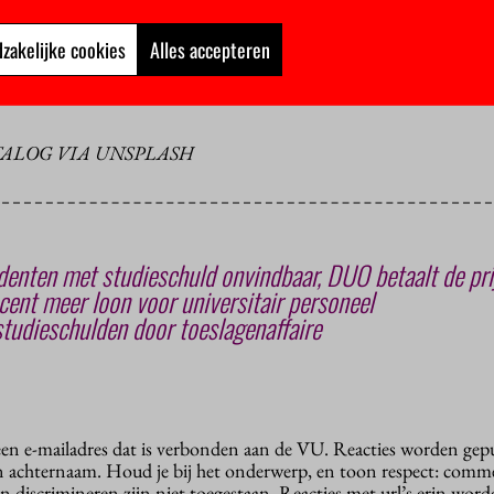
leenstelsel bent, zorg dat je je uitspreekt”, zegt LSVb-voorzitter 
e uitkomsten op 26 juni presenteren tijdens de Dag van het Alte
zakelijke cookies
Alles accepteren
huld.nl
. Want dat er een alternatief uitkomt, staat voor hen wel va
ALOG VIA UNSPLASH
enten met studieschuld onvindbaar, DUO betaalt de pri
ent meer loon voor universitair personeel
tudieschulden door toeslagenaffaire
 een e-mailadres dat is verbonden aan de VU. Reacties worden gep
n achternaam. Houd je bij het onderwerp, en toon respect: comme
n discrimineren zijn niet toegestaan. Reacties met url’s erin wor