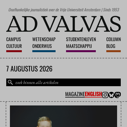
Onafhankelijke journalistiek over de Vrije Universiteit Amsterdam | Sinds 1953
CAMPUS
WETENSCHAP
STUDENTENLEVEN
COLUMN
CULTUUR
ONDERWIJS
MAATSCHAPPIJ
BLOG
7 AUGUSTUS 2026
MAGAZINE
ENGLISH