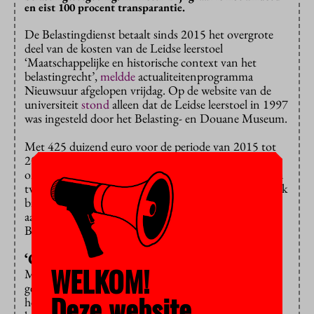
en eist 100 procent transparantie.
De Belastingdienst betaalt sinds 2015 het overgrote
deel van de kosten van de Leidse leerstoel
‘Maatschappelijke en historische context van het
belastingrecht’,
meldde
actualiteitenprogramma
Nieuwsuur afgelopen vrijdag. Op de website van de
universiteit
stond
alleen dat de Leidse leerstoel in 1997
was ingesteld door het Belasting- en Douane Museum.
Met 425 duizend euro voor de periode van 2015 tot
2025 betaalt de Belastingdienst het wetenschappelijk
onderzoek van bijzonder hoogleraar Rex Arendsen en
twee promovendi. Arendsen werkt één dag in de week
bij de universiteit en heeft daarnaast al jarenlang een
aanstelling van vier dagen in de week bij de
Belastingdienst.
‘Onacceptabel’
WELKOM!
Minister Robbert Dijkgraaf van Wetenschap is
geschrokken, zegt hij tegen Nieuwsuur. “Ik vind dat
Deze website
het absoluut 100 procent duidelijk moet zijn hoe