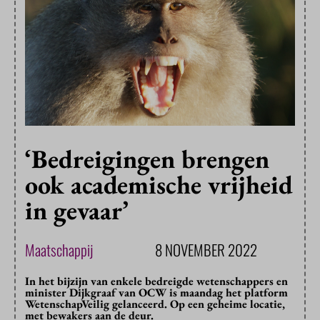
‘Bedreigingen brengen
ook academische vrijheid
in gevaar’
Maatschappij
8 NOVEMBER 2022
In het bijzijn van enkele bedreigde wetenschappers en
minister Dijkgraaf van OCW is maandag het platform
WetenschapVeilig gelanceerd. Op een geheime locatie,
met bewakers aan de deur.