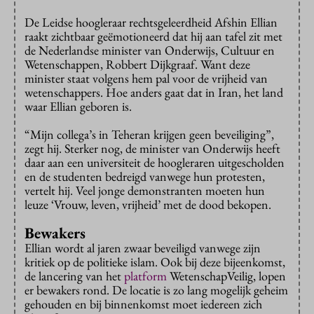
De Leidse hoogleraar rechtsgeleerdheid Afshin Ellian
raakt zichtbaar geëmotioneerd dat hij aan tafel zit met
de Nederlandse minister van Onderwijs, Cultuur en
Wetenschappen, Robbert Dijkgraaf. Want deze
minister staat volgens hem pal voor de vrijheid van
wetenschappers. Hoe anders gaat dat in Iran, het land
waar Ellian geboren is.
“Mijn collega’s in Teheran krijgen geen beveiliging”,
zegt hij. Sterker nog, de minister van Onderwijs heeft
daar aan een universiteit de hoogleraren uitgescholden
en de studenten bedreigd vanwege hun protesten,
vertelt hij. Veel jonge demonstranten moeten hun
leuze ‘Vrouw, leven, vrijheid’ met de dood bekopen.
Bewakers
Ellian wordt al jaren zwaar beveiligd vanwege zijn
kritiek op de politieke islam. Ook bij deze bijeenkomst,
de lancering van het
platform
WetenschapVeilig, lopen
er bewakers rond. De locatie is zo lang mogelijk geheim
gehouden en bij binnenkomst moet iedereen zich