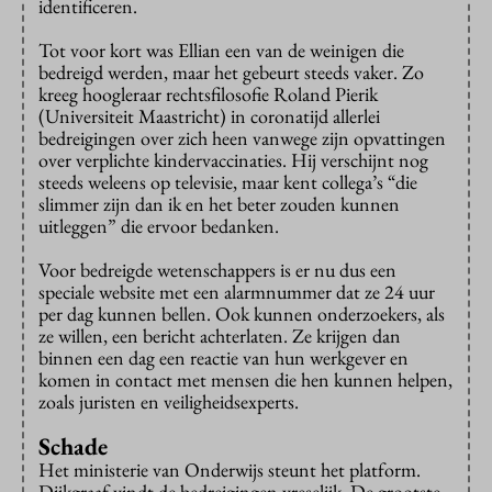
identificeren.
Tot voor kort was Ellian een van de weinigen die
bedreigd werden, maar het gebeurt steeds vaker. Zo
kreeg hoogleraar rechtsfilosofie Roland Pierik
(Universiteit Maastricht) in coronatijd allerlei
bedreigingen over zich heen vanwege zijn opvattingen
over verplichte kindervaccinaties. Hij verschijnt nog
steeds weleens op televisie, maar kent collega’s “die
slimmer zijn dan ik en het beter zouden kunnen
uitleggen” die ervoor bedanken.
Voor bedreigde wetenschappers is er nu dus een
speciale website met een alarmnummer dat ze 24 uur
per dag kunnen bellen. Ook kunnen onderzoekers, als
ze willen, een bericht achterlaten. Ze krijgen dan
binnen een dag een reactie van hun werkgever en
komen in contact met mensen die hen kunnen helpen,
zoals juristen en veiligheidsexperts.
Schade
Het ministerie van Onderwijs steunt het platform.
Dijkgraaf vindt de bedreigingen vreselijk. De grootste