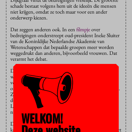
schade bestaat volgens hem uit de ideeën die mensen
niet krijgen, omdat ze toch maar voor een ander
onderwerp kiezen.
Dat zeggen anderen ook. In een
filmpje
over
bedreigingen onderstreept oud-president Ineke Sluiter
van de Koninklijke Nederlandse Akademie van
Wetenschappen dat bepaalde groepen meer worden
weggedrukt dan anderen, bijvoorbeeld vrouwen. Dat
verarmt het debat.
De nieuwe website is mede bedoeld om
wetenschappers te laten weten dat ze er niet alleen
voor staan. Dat is heel belangrijk, kan de Leidse
onderzoeker Nadia Bouras uit eigen ervaring vertellen.
Zij
kreeg
vorig jaar een bedreigende sticker op haar
deur geplakt van een groepering die zich Vizier op
Links noemt. Ze twitterde erover, ze vond het niet
normaal dat die mensen aan haar deur kwamen.
WELKOM!
Dijkgraaf woonde destijds buiten Nederland, maar hij
Deze website
kan zich het voorval nog goed herinneren – en hij weet