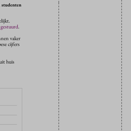
n studenten
lijkt.
r
gestuurd
.
nnen vaker
ese cijfers
uit huis