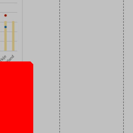
ouders.
de
en