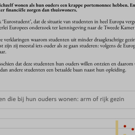
zichzelf wonen als hun ouders een krappe portemonnee hebben. E
r financiële zorgen dan thuiswoners.
k ‘Eurostudent’, dat de situatie van studenten in heel Europa verge
llerlei Europees onderzoek ter kennisgeving naar de Tweede Kame
e verklaringen waarom studenten uit minder draagkrachtige gezi
t zijn zij meestal iets ouder als ze gaan studeren: volgens de Europ
aar.
isschien dat deze studenten hun ouders willen ontzien en daarom 
dan andere studenten een betaalde baan naast hun opleiding.