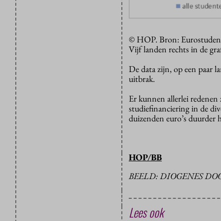
© HOP. Bron: Eurostudent 7
Vijf landen rechts in de graf
De data zijn, op een paar 
uitbrak.
Er kunnen allerlei redenen 
studiefinanciering in de di
duizenden euro’s duurder h
HOP/BB
BEELD: DIOGENES D
Lees ook