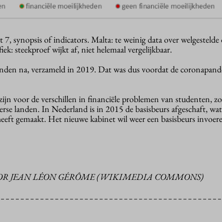
, synopsis of indicators. Malta: te weinig data over welgestelde 
iek: steekproef wijkt af, niet helemaal vergelijkbaar.
landen na, verzameld in 2019. Dat was dus voordat de coronapan
zijn voor de verschillen in financiële problemen van studenten, zo
verse landen. In Nederland is in 2015 de basisbeurs afgeschaft, wa
eeft gemaakt. Het nieuwe kabinet wil weer een basisbeurs invoer
OOR JEAN LÉON GÉRÔME (WIKIMEDIA COMMONS)