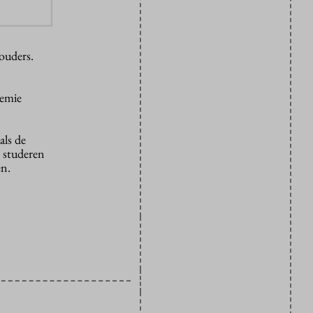
ouders.
demie
als de
t studeren
en.