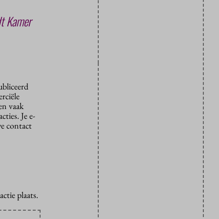
dt Kamer
ubliceerd
rciële
den vaak
ties. Je e-
we contact
ctie plaats.