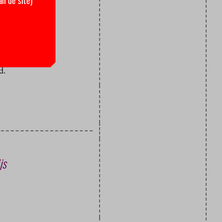
hten
 acceptabel
asting van
d.
js