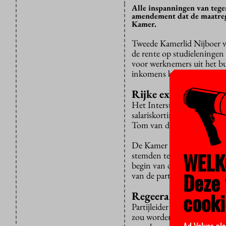
Alle inspanningen van tegen
amendement dat de maatreg
Kamer.
Tweede Kamerlid Nijboer va
de rente op studieleningen
voor werknemers uit het b
inkomens boven de 178 dui
Rijke expats vs. arm
Het Interstedelijk Student
salariskorting voor rijke e
Tom van den Brink.
De Kamer koos voor dat tw
WELK
stemden tegen. Vooral het ‘
begin van de maand nameli
Deze 
van de partij die stelde da
cooki
Regeerakkoord
Partijleider Sybrand Buma 
zou worden; de maatregel 
Ad Valvas pla