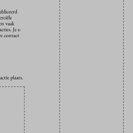
ubliceerd
rciële
den vaak
ties. Je e-
we contact
ctie plaats.