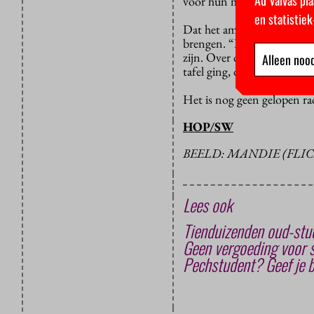
voor hun motie.
en statistie
Dat het amendement van va
brengen. “Iedereen kan wel
zijn. Over de expatregelin
Alleen nood
tafel ging, daar kunnen w
Het is nog geen gelopen ra
HOP/SW
BEELD: MANDIE (FLIC
Lees ook
Tienduizenden oud-stud
Geen vergoeding voor s
Pechstudent? Geef je 