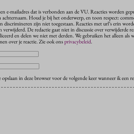
 een e-mailadres dat is verbonden aan de VU. Reacties worden gep
n achternaam. Houd je bij het onderwerp, en toon respect: comme
n discrimineren zijn niet toegestaan. Reacties met url’s erin wor
erwijderd. De redactie gaat niet in discussie over verwijderde reac
liceerd en delen we niet met derden. We gebruiken het alleen als 
en over je reactie. Zie ook ons
privacybeleid
.
e opslaan in deze browser voor de volgende keer wanneer ik een rea