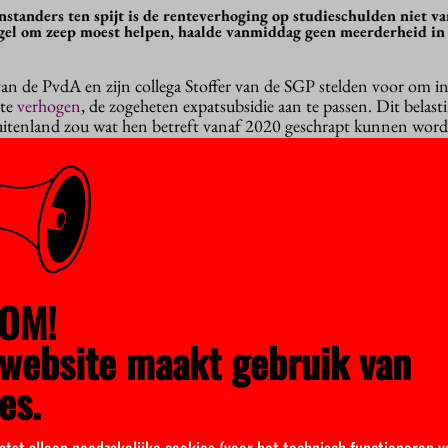
standers ten spijt is de renteverhoging op studieschulden niet van
el om zeep moest helpen, haalde vanmiddag geen meerderheid in
n de PvdA en zijn collega Stoffer van de SGP stelden voor om in
 te
verhogen
, de zogeheten expatsubsidie aan te passen. Dit belas
uitenland zou wat hen betreft vanaf 2020 geschrapt kunnen wor
zend euro per jaar.
e studenten
en Overleg ISO juichte dat toe: “Het kabinet kan vandaag kiezen 
xpats en het nog dieper in de schulden steken van studenten”, aldus
eede en verwierp het amendement. De vier regeringspartijen en
OM!
nee’ van het CDA valt op. De leden keerden zich tijdens het part
jk tegen de renteverhoging. Ze steunden een motie van de jonger
website maakt gebruik van
t het CDA zich tegen de maatregel moet verzetten.
es.
en Tweede Kamerlid Harry van der Molen lieten meteen al weten d
staat immers in het regeerakkoord en de CDA-jongeren hadden g
atst alleen noodzakelijke cookies (voor het technisch functioneren v