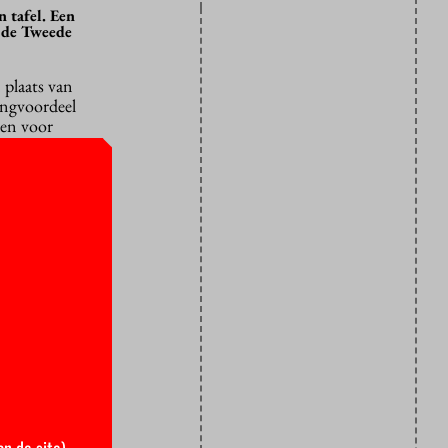
 tafel. Een
 de Tweede
 plaats van
tingvoordeel
den voor
tussen een
 voorzitter
 de PVV
ijcongres
enafdeling
it lastig
een dekking
an de site)