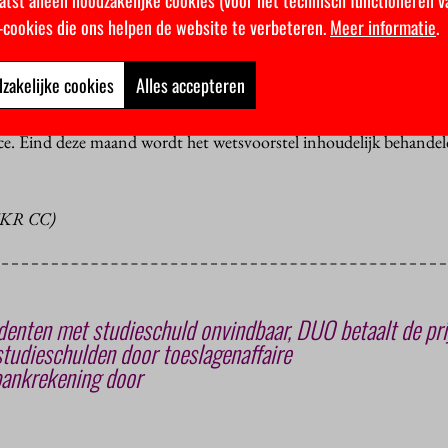
k-cookies die ons helpen de website te verbeteren.
Meer informatie
.
ndaag wél gedekt was, kon de CDA-fractie niet op andere gedac
 een dekking verzinnen”, zegt Van de Molen, “maar die moet wel
g is onlangs nog een nieuwe afspraak gemaakt toen de dividendbel
zakelijke cookies
Alles accepteren
e niet zomaar op terugkomen.”
ce. Eind deze maand wordt het wetsvoorstel inhoudelijk behandel
KR CC)
enten met studieschuld onvindbaar, DUO betaalt de pri
tudieschulden door toeslagenaffaire
bankrekening door