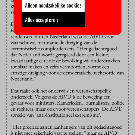
Alleen noodzakelijke cookies
kunnen maken van voor- en nadelen van
samenwerking.
Alles accepteren
Complotdenkers
Behalve dreiging uit het buitenland zijn er ook
tendensen binnen Nederland waar de AIVD voor
waarschuwt, met name de dreiging van de
extremistische complotdenkers. “Het gedachtegoed
dat Nederland wordt geregeerd door een kleine,
kwaadaardige elite die de bevolking wil onderdrukken,
tot slaaf maken en zelfs vermoorden, vormt een
ernstige dreiging voor de democratische rechtsorde van
Nederland.”
Dat raakt ook het onderwijs en wetenschappelijk
onderzoek. Volgens de AIVD is de beweging een
gevaar voor ministers, Kamerleden, journalisten, politie
en rechters, maar ook voor wetenschappers. De AIVD
spreekt van ‘anti-institutioneel extremisme’.
“Het precieze aantal aanhangers van dit gedachtegoed
is niet met zekerheid vast te stellen, “maar de AIVD