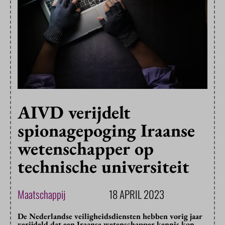
AIVD verijdelt
spionagepoging Iraanse
wetenschapper op
technische universiteit
Maatschappij
18 APRIL 2023
De Nederlandse veiligheidsdiensten hebben vorig jaar
verijdeld dat een Iraanse wetenschapper kennis kon