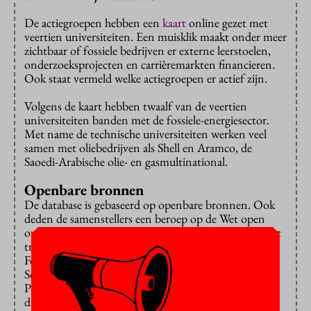
De actiegroepen hebben een
kaart
online gezet met
veertien universiteiten. Een muisklik maakt onder meer
zichtbaar of fossiele bedrijven er externe leerstoelen,
onderzoeksprojecten en carrièremarkten financieren.
Ook staat vermeld welke actiegroepen er actief zijn.
Volgens de kaart hebben twaalf van de veertien
universiteiten banden met de fossiele-energiesector.
Met name de technische universiteiten werken veel
samen met oliebedrijven als Shell en Aramco, de
Saoedi-Arabische olie- en gasmultinational.
Openbare bronnen
De database is gebaseerd op openbare bronnen. Ook
deden de samenstellers een beroep op de Wet open
overheid, die publieke en semipublieke instellingen tot
transparantie verplicht. Actiegroepen End Fossil,
FossielvrijNL, Millieudefensie, Reclame Fossielvrij,
Scientists4future, ScientistRebellion, Social Tipping
Point Coalitie en University Rebellion werken aan de
database mee.