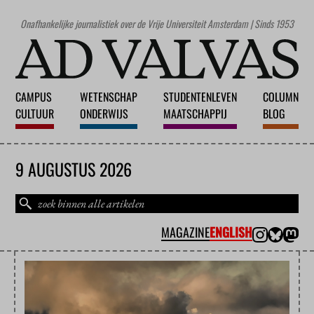
Onafhankelijke journalistiek over de Vrije Universiteit Amsterdam | Sinds 1953
CAMPUS
WETENSCHAP
STUDENTENLEVEN
COLUMN
CULTUUR
ONDERWIJS
MAATSCHAPPIJ
BLOG
9 AUGUSTUS 2026
MAGAZINE
ENGLISH