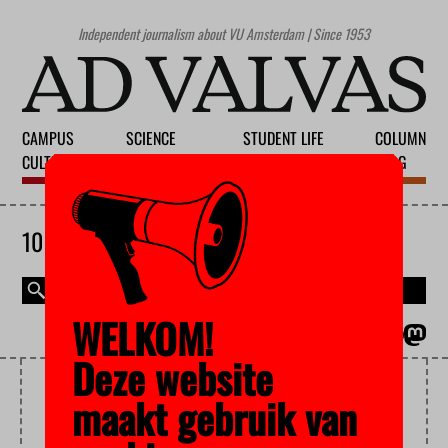
Independent journalism about VU Amsterdam | Since 1953
CAMPUS
SCIENCE
STUDENT LIFE
COLUMN
CULTURE
EDUCATION
SOCIETY
BLOG
10 AUGUST 2026
WELKOM!
MAGAZINE
NEDERLANDS
Deze website
NUMERUS FIXUS
maakt gebruik van