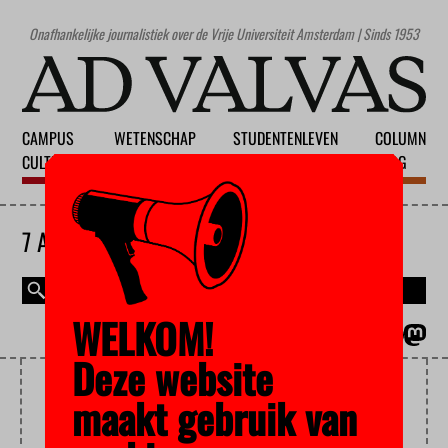
Onafhankelijke journalistiek over de Vrije Universiteit Amsterdam | Sinds 1953
CAMPUS
WETENSCHAP
STUDENTENLEVEN
COLUMN
CULTUUR
ONDERWIJS
MAATSCHAPPIJ
BLOG
7 AUGUSTUS 2026
WELKOM!
MAGAZINE
ENGLISH
Deze website
NUMERUS FIXUS
maakt gebruik van