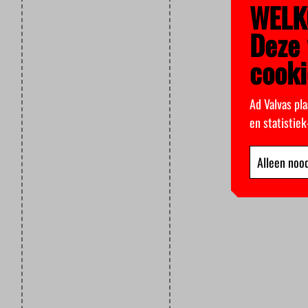
WELK
Deze 
cooki
Ad Valvas pla
en statistie
Alleen nood