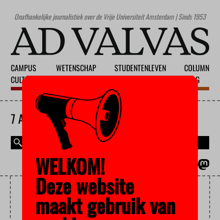
Onafhankelijke journalistiek over de Vrije Universiteit Amsterdam | Sinds 1953
CAMPUS
WETENSCHAP
STUDENTENLEVEN
COLUMN
CULTUUR
ONDERWIJS
MAATSCHAPPIJ
BLOG
7 AUGUSTUS 2026
WELKOM!
MAGAZINE
ENGLISH
Deze website
MINISTERIE VAN OCW
maakt gebruik van