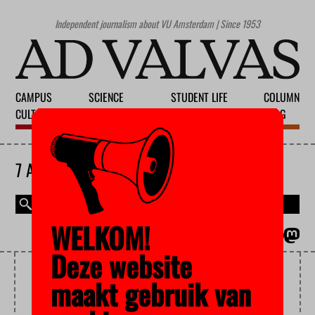
Independent journalism about VU Amsterdam | Since 1953
CAMPUS
SCIENCE
STUDENT LIFE
COLUMN
CULTURE
EDUCATION
SOCIETY
BLOG
7 AUGUST 2026
WELKOM!
MAGAZINE
NEDERLANDS
Deze website
LANGUAGE COMPETENCY
maakt gebruik van