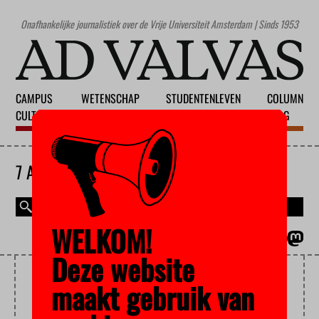
Onafhankelijke journalistiek over de Vrije Universiteit Amsterdam | Sinds 1953
CAMPUS
WETENSCHAP
STUDENTENLEVEN
COLUMN
CULTUUR
ONDERWIJS
MAATSCHAPPIJ
BLOG
7 AUGUSTUS 2026
WELKOM!
MAGAZINE
ENGLISH
Deze website
TAALVAARDIGHEID
maakt gebruik van