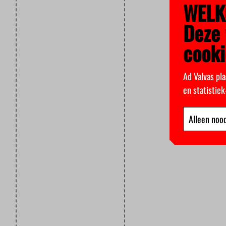
WELK
Deze 
cooki
Ad Valvas pla
en statistie
Alleen nood