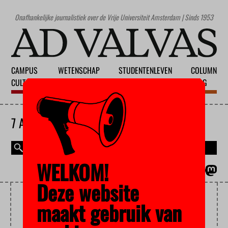
Onafhankelijke journalistiek over de Vrije Universiteit Amsterdam | Sinds 1953
CAMPUS
WETENSCHAP
STUDENTENLEVEN
COLUMN
CULTUUR
ONDERWIJS
MAATSCHAPPIJ
BLOG
7 AUGUSTUS 2026
WELKOM!
MAGAZINE
ENGLISH
Deze website
ONDERZOEKSBEURS
maakt gebruik van