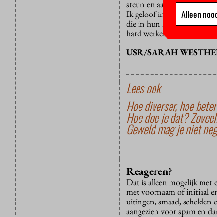
steun en aandacht krijgen.
Alleen nood
Ik geloof in het werk van s
die in hun studenten gelov
hard werken aan onderwijs
USR/SARAH WESTHE
Lees ook
Hoe diverser, hoe beter
Hoe doe je dat? Zoveel
Geweld mag je niet ne
Reageren?
Dat is alleen mogelijk met
met voornaam of initiaal e
uitingen, smaad, schelden e
aangezien voor spam en dan v