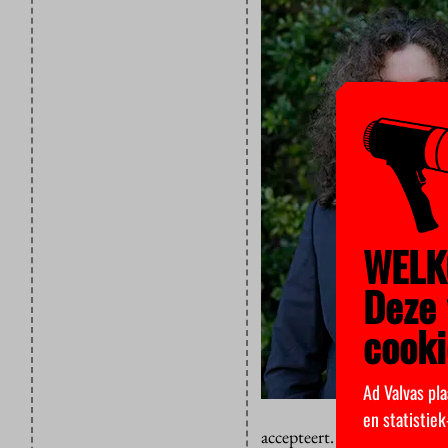
WELK
Deze 
cooki
Ad Valvas pla
en statistie
accepteert. Ik wil als raad