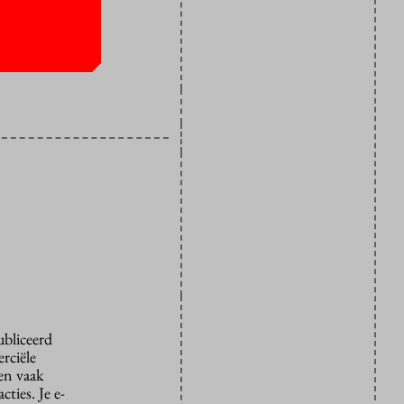
rofessoren
at docenten
ubliceerd
rciële
den vaak
ties. Je e-