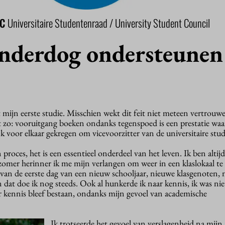
SC
Universitaire Studentenraad / University Student Council
 underdog ondersteunen
 mijn eerste studie. Misschien wekt dit feit niet meteen vertrouw
et zo: vooruitgang boeken ondanks tegenspoed is een prestatie waar
jk voor elkaar gekregen om vicevoorzitter van de universitaire st
 proces, het is een essentieel onderdeel van het leven. Ik ben altijd
zomer herinner ik me mijn verlangen om weer in een klaslokaal te 
an de eerste dag van een nieuw schooljaar, nieuwe klasgenoten,
n dat doe ik nog steeds. Ook al hunkerde ik naar kennis, ik was nie
r kennis bleef bestaan, ondanks mijn gevoel van academische
Ik trotseerde het gevoel van verslagenheid na mijn