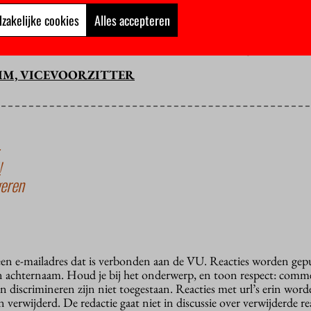
zakelijke cookies
Alles accepteren
tudieadviseurs die het belang van hun studenten vooropstellen, p
en en extra diensten aanbieden aan zwakkere studenten. Ik wil d
kwaliteit en hun studenten ondersteunen waar nodig.
IM, VICEVOORZITTER
!
geren
 een e-mailadres dat is verbonden aan de VU. Reacties worden gep
n achternaam. Houd je bij het onderwerp, en toon respect: comme
n discrimineren zijn niet toegestaan. Reacties met url’s erin wor
erwijderd. De redactie gaat niet in discussie over verwijderde reac