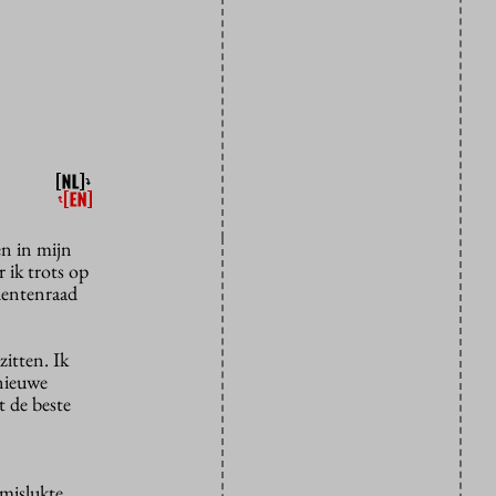
en in mijn
 ik trots op
udentenraad
zitten. Ik
 nieuwe
t de beste
 mislukte