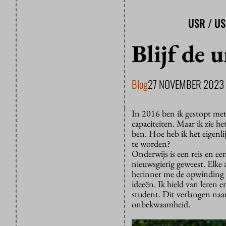
USR / U
Blijf de
Blog
27 NOVEMBER 2023
In 2016 ben ik gestopt met
capaciteiten. Maar ik zie h
ben. Hoe heb ik het eigenli
te worden?
Onderwijs is een reis en een
nieuwsgierig geweest. Elke 
herinner me de opwinding v
ideeën. Ik hield van leren e
student. Dit verlangen naa
onbekwaamheid.